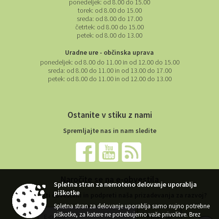
ponedeljek:
od 8.00 do 15.00
torek:
od 8.00 do 15.00
sreda:
od 8.00 do 17.00
četrtek:
od 8.00 do 15.00
petek:
od 8.00 do 13.00
Uradne ure - občinska uprava
ponedeljek:
od 8.00 do 11.00 in od 12.00 do 15.00
sreda:
od 8.00 do 11.00 in od 13.00 do 17.00
petek:
od 8.00 do 11.00 in od 12.00 do 13.00
Ostanite v stiku z nami
Spremljajte nas in nam sledite
Naročite se na e-obvestila
Spletna stran za nemoteno delovanje uporablja
piškotke
Želite ostati obveščeni in podpreti naša prizadevanja za razvoj?
Spletna stran za delovanje uporablja samo nujno potrebne
piškotke, za katere ne potrebujemo vaše privolitve. Brez