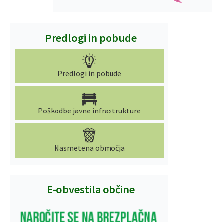
Predlogi in pobude
Predlogi in pobude
Poškodbe javne infrastrukture
Nasmetena območja
E-obvestila občine