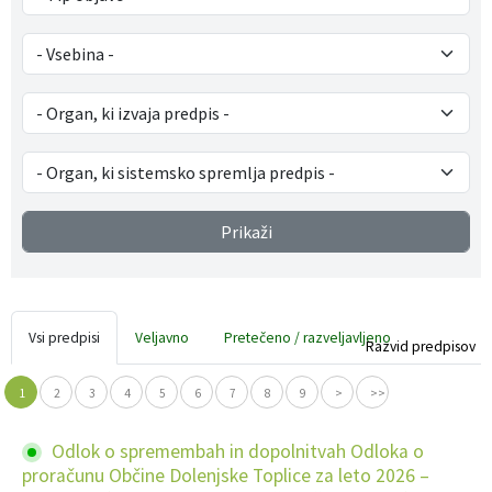
Gospodarstvo
Skupne službe
Predpisi in odloki
Folklorna skupina DPŽ Dolenjske Toplice
Pokopališča
Proračun občine
Varstvo osebnih podatkov
Vrelec
Katalog informacij javnega značaja
Lokalne volitve
Prikaži
Fotogalerija
Prostorski akti
Vizitka občine
Vsi predpisi
Veljavno
Pretečeno / razveljavljeno
Razvid predpisov
1
2
3
4
5
6
7
8
9
>
>>
Odlok o spremembah in dopolnitvah Odloka o
proračunu Občine Dolenjske Toplice za leto 2026 –