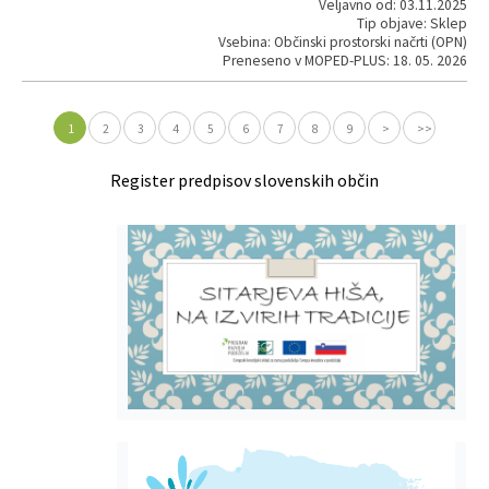
Veljavno od: 03.11.2025
Tip objave: Sklep
Vsebina: Občinski prostorski načrti (OPN)
Preneseno v MOPED-PLUS: 18. 05. 2026
1
2
3
4
5
6
7
8
9
>
>>
Register predpisov slovenskih občin