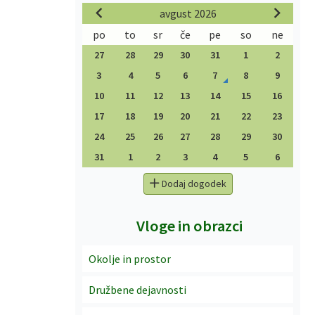
avgust 2026
po
to
sr
če
pe
so
ne
27
28
29
30
31
1
2
3
4
5
6
7
8
9
10
11
12
13
14
15
16
17
18
19
20
21
22
23
24
25
26
27
28
29
30
31
1
2
3
4
5
6
Dodaj dogodek
Vloge in obrazci
Okolje in prostor
Družbene dejavnosti