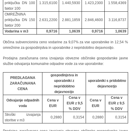
priključka DN 100
1.315,6100
1.440,5930
1.423,2300
1.558,4369
faktor 100
OMREŽNINA
priključka DN 150
2.631,2200
2.881,1859
2.846,4600
3.116,8737
faktor 200
Vodarina v m3
0,9716
1,0639
0,9716
1,0639
Občina subvencionira ceno vodarine za 9,07% za vse uporabnike in 12,54 %
omrežnine za gospodinjstva in uporabnike z nepridobitno dejavnostjo.
Prodajna zaračunana cena izvajanja obvezne občinske gospodarske javne
službe odvajanja komunalne odpadne vode za vse uporabnike:
gospodinjstva in
PREDLAGANA
uporabniki z
uporabniki s pridobitno
ZARAČUNANA
nepridobitno
dejavnostjo
CENA
dejavnostjo
Cena v
Cena v
Odvajanje odpadnih
Cena v
Cena v
EUR z 9,5
EUR z 9,5
voda
EUR
EUR
% DDV
% DDV
Stroški izvajanja
0,2880
0,3154
0,2880
0,3154
storitve v m3
Prodajna zaračunana cena izvajanja obvezne občinske gospodarske javne