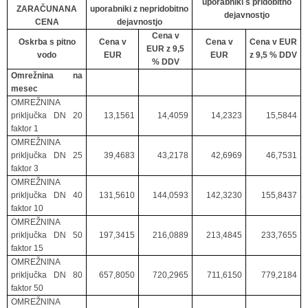
uporabniki s pridobitno
ZARAČUNANA
uporabniki z nepridobitno
dejavnostjo
CENA
dejavnostjo
Cena v
Oskrba s pitno
Cena v
Cena v
Cena v EUR
EUR z 9,5
vodo
EUR
EUR
z 9,5 % DDV
% DDV
Omrežnina na
mesec
OMREŽNINA
priključka DN 20
13,1561
14,4059
14,2323
15,5844
faktor 1
OMREŽNINA
priključka DN 25
39,4683
43,2178
42,6969
46,7531
faktor 3
OMREŽNINA
priključka DN 40
131,5610
144,0593
142,3230
155,8437
faktor 10
OMREŽNINA
priključka DN 50
197,3415
216,0889
213,4845
233,7655
faktor 15
OMREŽNINA
priključka DN 80
657,8050
720,2965
711,6150
779,2184
faktor 50
OMREŽNINA