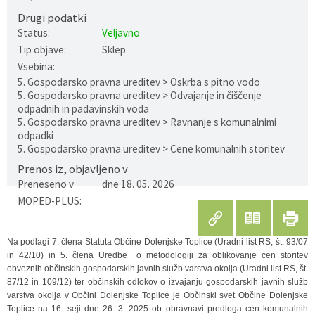
Drugi podatki
Gospodarstvo
Skupne službe
Predpisi in odloki
Folklorna skupina DPŽ Dolenjske Toplice
Status:
Veljavno
Tip objave:
Sklep
Pokopališča
Proračun občine
Vsebina:
5. Gospodarsko pravna ureditev > Oskrba s pitno vodo
Varstvo osebnih podatkov
Vrelec
5. Gospodarsko pravna ureditev > Odvajanje in čiščenje
odpadnih in padavinskih voda
5. Gospodarsko pravna ureditev > Ravnanje s komunalnimi
Katalog informacij javnega značaja
Lokalne volitve
odpadki
5. Gospodarsko pravna ureditev > Cene komunalnih storitev
Fotogalerija
Prostorski akti
Prenos iz, objavljeno v
Preneseno v
dne 18. 05. 2026
Vizitka občine
MOPED-PLUS:
Na podlagi 7. člena Statuta Občine Dolenjske Toplice (Uradni list RS, št. 93/07
in 42/10) in 5. člena Uredbe o metodologiji za oblikovanje cen storitev
obveznih občinskih gospodarskih javnih služb varstva okolja (Uradni list RS, št.
87/12 in 109/12) ter občinskih odlokov o izvajanju gospodarskih javnih služb
varstva okolja v Občini Dolenjske Toplice je Občinski svet Občine Dolenjske
Toplice na 16. seji dne 26. 3. 2025 ob obravnavi predloga cen komunalnih