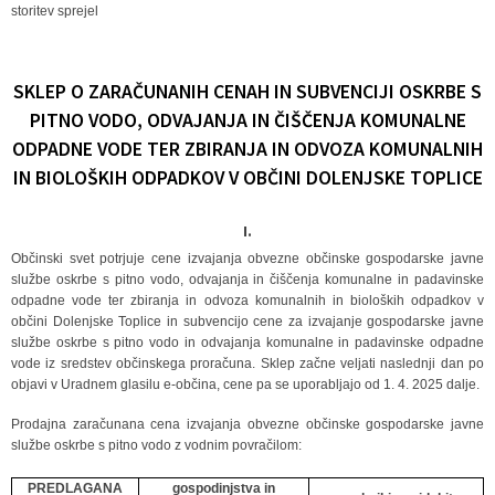
storitev sprejel
SKLEP O ZARAČUNANIH CENAH IN SUBVENCIJI OSKRBE S
PITNO VODO, ODVAJANJA IN ČIŠČENJA KOMUNALNE
ODPADNE VODE TER ZBIRANJA IN ODVOZA KOMUNALNIH
IN BIOLOŠKIH ODPADKOV V OBČINI DOLENJSKE TOPLICE
I.
Občinski svet potrjuje cene izvajanja obvezne občinske gospodarske javne
službe oskrbe s pitno vodo, odvajanja in čiščenja komunalne in padavinske
odpadne vode ter zbiranja in odvoza komunalnih in bioloških odpadkov v
občini Dolenjske Toplice in subvencijo cene za izvajanje gospodarske javne
službe oskrbe s pitno vodo in odvajanja komunalne in padavinske odpadne
vode iz sredstev občinskega proračuna. Sklep začne veljati naslednji dan po
objavi v Uradnem glasilu e-občina, cene pa se uporabljajo od 1. 4. 2025 dalje.
Prodajna zaračunana cena izvajanja obvezne občinske gospodarske javne
službe oskrbe s pitno vodo z vodnim povračilom:
PREDLAGANA
gospodinjstva in