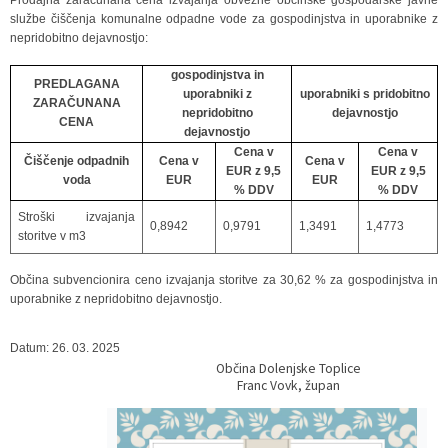
službe čiščenja komunalne odpadne vode za gospodinjstva in uporabnike z
nepridobitno dejavnostjo:
gospodinjstva in
PREDLAGANA
uporabniki z
uporabniki s pridobitno
ZARAČUNANA
nepridobitno
dejavnostjo
CENA
dejavnostjo
Cena v
Cena v
Čiščenje odpadnih
Cena v
Cena v
EUR z 9,5
EUR z 9,5
voda
EUR
EUR
% DDV
% DDV
Stroški izvajanja
0,8942
0,9791
1,3491
1,4773
storitve v m3
Občina subvencionira ceno izvajanja storitve za 30,62 % za gospodinjstva in
uporabnike z nepridobitno dejavnostjo.
Datum: 26. 03. 2025
Občina Dolenjske Toplice
Franc Vovk, župan