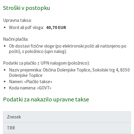
Stroški v postopku
Gospodarstvo
Skupne službe
Predpisi in odloki
Folklorna skupina DPŽ Dolenjske Toplice
Upravna taksa:
Pokopališča
Proračun občine
Word ali pdf vloga:
40,70 EUR
Varstvo osebnih podatkov
Vrelec
Načini plačila:
Ob dostavi fizične vloge (po elektronski pošti ali natisnjeno po
pošti), s položnico (upn nalog).
Katalog informacij javnega značaja
Lokalne volitve
Podatki za plačilo z UPN nalogom (položnico):
Fotogalerija
Prostorski akti
Naziv prejemnika: Občina Dolenjske Toplice, Sokolski trg 4, 8350
Dolenjske Toplice
Namen: »Plačilo takse«
Vizitka občine
Koda namena: »GOVT«
Podatki za nakazilo upravne takse
Znesek
TRR