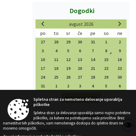
Dogodki
avgust 2026
po
to
sr
če
pe
so
ne
27
28
29
30
31
1
2
3
4
5
6
7
8
9
10
11
12
13
14
15
16
17
18
19
20
21
22
23
24
25
26
27
28
29
30
31
1
2
3
4
5
6
Dodaj dogodek
Spletna stran za nemoteno delovanje uporablja
piškotke
Spletna stran za delovanje uporablja samo nujno potrebne
Vloge in obrazci
piškotke, za katere ne potrebujemo vaše privolitve. Brez
namestitve teh piškotkov, vam nemotenega dostopa do spletne strani ne
moremo omogočiti.
Okolje in prostor