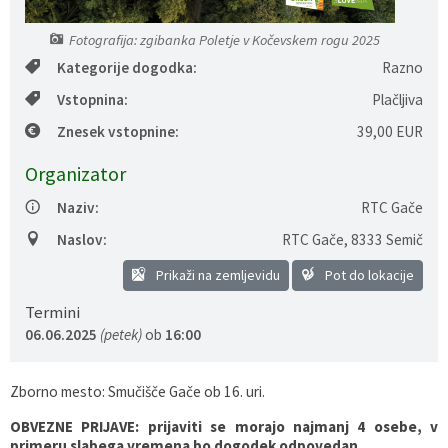
Gospodarstvo
Skupne službe
Predpisi in odloki
Folklorna skupina DPŽ Dolenjske Toplice
Fotografija: zgibanka Poletje v Kočevskem rogu 2025
Kategorije dogodka:
Razno
Pokopališča
Proračun občine
Vstopnina:
Plačljiva
Varstvo osebnih podatkov
Vrelec
Znesek vstopnine:
39,00 EUR
Organizator
Katalog informacij javnega značaja
Lokalne volitve
Naziv:
RTC Gače
Fotogalerija
Prostorski akti
Naslov:
RTC Gače
,
8333 Semič
Prikaži na zemljevidu
Pot do lokacije
Vizitka občine
Termini
06.06.2025
(petek)
ob
16:00
Zborno mesto: Smučišče Gače ob 16. uri.
OBVEZNE PRIJAVE: prijaviti se morajo najmanj 4 osebe, v
primeru slabega vremena bo dogodek odpovedan.