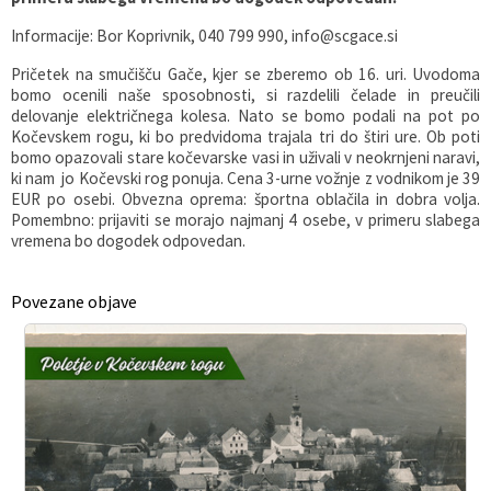
Informacije: Bor Koprivnik, 040 799 990, info@scgace.si
Pričetek na smučišču Gače, kjer se zberemo ob 16. uri. Uvodoma
bomo ocenili naše sposobnosti, si razdelili čelade in preučili
delovanje električnega kolesa. Nato se bomo podali na pot po
Kočevskem rogu, ki bo predvidoma trajala tri do štiri ure. Ob poti
bomo opazovali stare kočevarske vasi in uživali v neokrnjeni naravi,
ki nam jo Kočevski rog ponuja. Cena 3-urne vožnje z vodnikom je 39
EUR po osebi. Obvezna oprema: športna oblačila in dobra volja.
Pomembno: prijaviti se morajo najmanj 4 osebe, v primeru slabega
vremena bo dogodek odpovedan.
Povezane objave