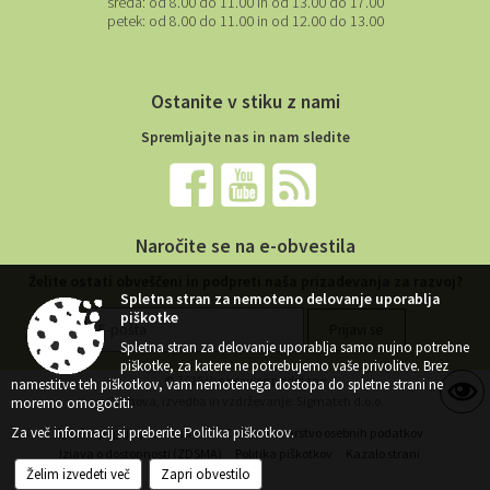
sreda:
od 8.00 do 11.00 in od 13.00 do 17.00
petek:
od 8.00 do 11.00 in od 12.00 do 13.00
Ostanite v stiku z nami
Spremljajte nas in nam sledite
Naročite se na e-obvestila
Želite ostati obveščeni in podpreti naša prizadevanja za razvoj?
Spletna stran za nemoteno delovanje uporablja
piškotke
Spletna stran za delovanje uporablja samo nujno potrebne
piškotke, za katere ne potrebujemo vaše privolitve. Brez
© 2026 Vse pravice pridržane
namestitve teh piškotkov, vam nemotenega dostopa do spletne strani ne
Zasnova, izvedba in vzdrževanje: Sigmateh d.o.o.
moremo omogočiti.
Za več informacij si preberite
Politika piškotkov
.
Splošni pogoji spletne strani
Center za varstvo osebnih podatkov
Izjava o dostopnosti (ZDSMA)
Politika piškotkov
Kazalo strani
Želim izvedeti več
Zapri obvestilo