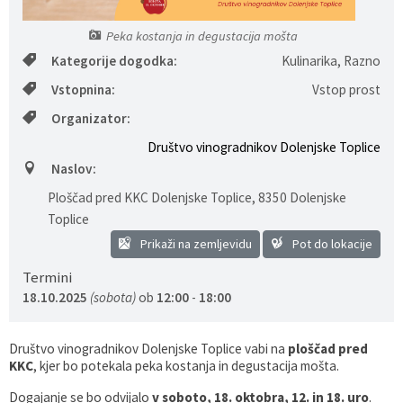
Gospodarstvo
Skupne službe
Predpisi in odloki
Folklorna skupina DPŽ Dolenjske Toplice
Peka kostanja in degustacija mošta
Kategorije dogodka:
Kulinarika, Razno
Pokopališča
Proračun občine
Vstopnina:
Vstop prost
Varstvo osebnih podatkov
Vrelec
Organizator:
Društvo vinogradnikov Dolenjske Toplice
Katalog informacij javnega značaja
Lokalne volitve
Naslov:
Ploščad pred KKC Dolenjske Toplice
,
8350 Dolenjske
Fotogalerija
Prostorski akti
Toplice
Prikaži na zemljevidu
Pot do lokacije
Vizitka občine
Termini
18.10.2025
(sobota)
ob
12:00
-
18:00
Društvo vinogradnikov Dolenjske Toplice vabi na
ploščad pred
KKC
, kjer bo potekala peka kostanja in degustacija mošta.
Dogajanje se bo odvijalo
v soboto, 18. oktobra,
12. in 18. uro
.