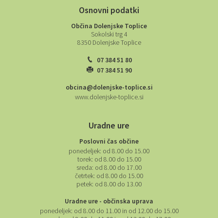
Osnovni podatki
Občina Dolenjske Toplice
Sokolski trg 4
8350 Dolenjske Toplice
07 384 51 80
07 384 51 90
obcina@dolenjske-toplice.si
www.dolenjske-toplice.si
Uradne ure
Poslovni čas občine
ponedeljek:
od 8.00 do 15.00
torek:
od 8.00 do 15.00
sreda:
od 8.00 do 17.00
četrtek:
od 8.00 do 15.00
petek:
od 8.00 do 13.00
Uradne ure - občinska uprava
ponedeljek:
od 8.00 do 11.00 in od 12.00 do 15.00