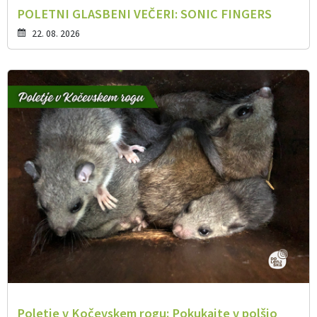
POLETNI GLASBENI VEČERI: SONIC FINGERS
22. 08. 2026
Poletje v Kočevskem rogu: Pokukajte v polšjo