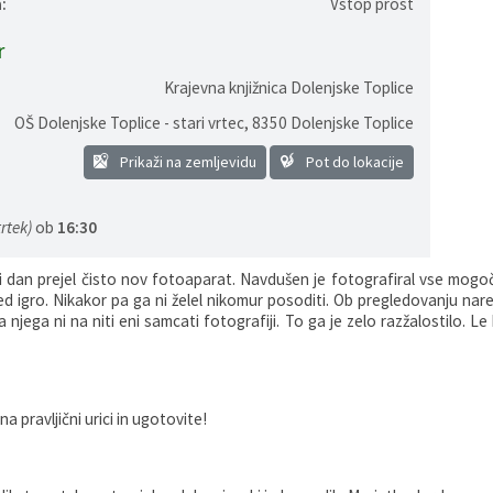
:
Vstop prost
r
Krajevna knjižnica Dolenjske Toplice
OŠ Dolenjske Toplice - stari vrtec
,
8350 Dolenjske Toplice
Prikaži na zemljevidu
Pot do lokacije
rtek)
ob
16:30
ni dan prejel čisto nov fotoaparat. Navdušen je fotografiral vse mogoč
ed igro. Nikakor pa ga ni želel nikomur posoditi. Ob pregledovanju nare
 njega ni na niti eni samcati fotografiji. To ga je zelo razžalostilo. Le 
a pravljični urici in ugotovite!