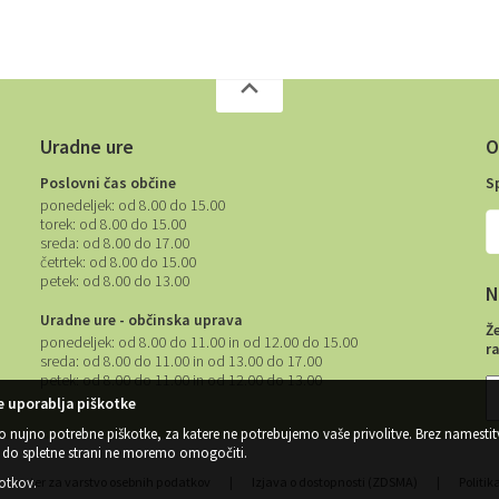
Uradne ure
O
Poslovni čas občine
S
ponedeljek:
od 8.00 do 15.00
torek:
od 8.00 do 15.00
sreda:
od 8.00 do 17.00
četrtek:
od 8.00 do 15.00
petek:
od 8.00 do 13.00
N
Uradne ure - občinska uprava
Ž
ponedeljek:
od 8.00 do 11.00 in od 12.00 do 15.00
r
sreda:
od 8.00 do 11.00 in od 13.00 do 17.00
petek:
od 8.00 do 11.00 in od 12.00 do 13.00
 uporablja piškotke
o nujno potrebne piškotke, za katere ne potrebujemo vaše privolitve. Brez namestit
do spletne strani ne moremo omogočiti.
kotkov
.
Center za varstvo osebnih podatkov
|
Izjava o dostopnosti (ZDSMA)
|
Politik