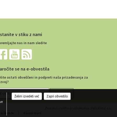
stanite v stiku z nami
premljajte nas in nam sledite
aročite se na e-obvestila
elite ostati obveščeni in podpreti naša prizadevanja za
azvoj?
Želim izvedeti več
Zapri obvestilo
ve
Zasnova, izvedba in vzdrževanje: Sigmateh d.o.o.
a piškotkov
|
Kazalo strani