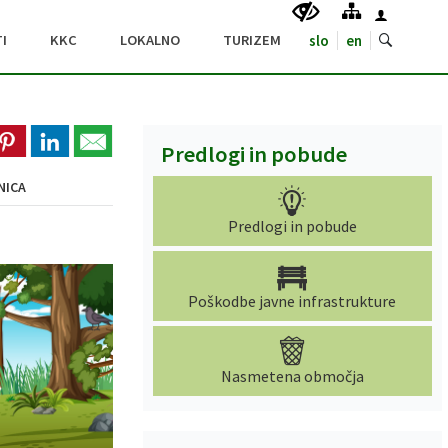
I
KKC
LOKALNO
TURIZEM
slo
en
Predlogi in pobude
NICA
Predlogi in pobude
Poškodbe javne infrastrukture
Nasmetena območja