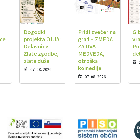
Dogodki
Pridi zvečer na
Gi
ice
projekta OLJA:
grad – ZMEDA
vra
Delavnice
ZA DVA
Po
Zlate zgodbe,
MEDVEDA,
de
zlata duša
otroška
komedija
07. 08. 2026
07. 08. 2026