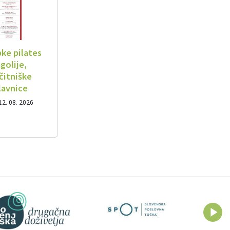
bke pilates
golije,
čitniške
lavnice
12. 08. 2026