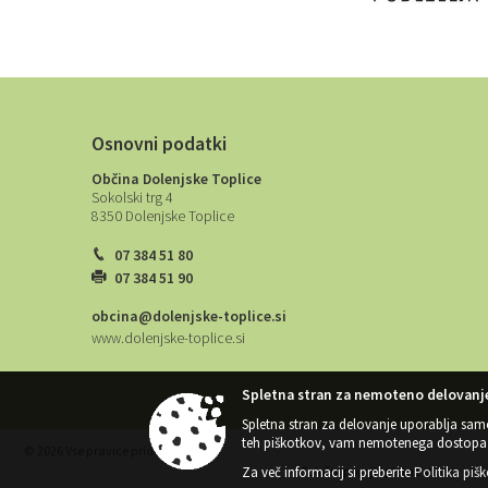
Osnovni podatki
Občina Dolenjske Toplice
Sokolski trg 4
8350 Dolenjske Toplice
07 384 51 80
07 384 51 90
obcina@dolenjske-toplice.si
www.dolenjske-toplice.si
Spletna stran za nemoteno delovanje
Spletna stran za delovanje uporablja sam
teh piškotkov, vam nemotenega dostopa 
© 2026 Vse pravice pridržane
Za več informacij si preberite
Politika piš
Splošni pogoji spletne strani
|