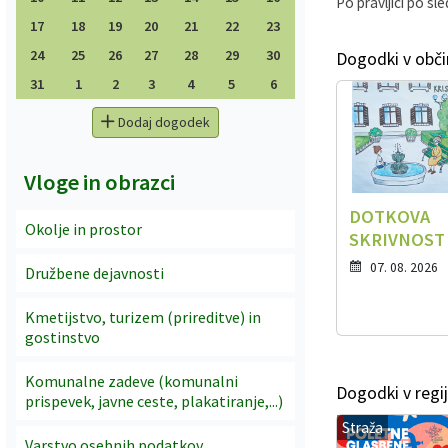
Po pravljici po sl
17
18
19
20
21
22
23
24
25
26
27
28
29
30
Dogodki v obči
31
1
2
3
4
5
6
Dodaj dogodek
Vloge in obrazci
DOTKOVA
Okolje in prostor
SKRIVNOST
07. 08. 2026
Družbene dejavnosti
Kmetijstvo, turizem (prireditve) in
gostinstvo
Komunalne zadeve (komunalni
Dogodki v regij
prispevek, javne ceste, plakatiranje,...)
Straža
Varstvo osebnih podatkov