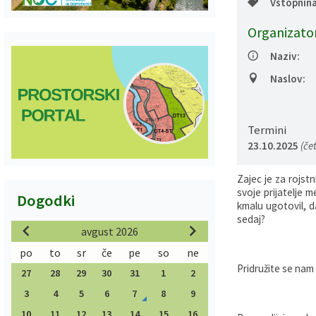
Vstopnina
Organizato
Naziv:
Naslov:
Termini
23.10.2025
(čet
Zajec je za rojst
svoje prijatelje m
Dogodki
kmalu ugotovil, da
sedaj?
avgust 2026
po
to
sr
če
pe
so
ne
Pridružite se nam n
27
28
29
30
31
1
2
3
4
5
6
7
8
9
10
11
12
13
14
15
16