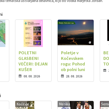
edila tematska ustvarjalna delavnica, ki jo bo vodila Marjetka Jordan.
ni
POLETNI
Poletje v
BE
GLASBENI
Kočevskem
DO
VEČERI: DEJAN
rogu: Pohod
TO
KUŠER
ob polni luni
08. 08. 2026
28. 08. 2026
i
Kočevje
Metlika
Semi