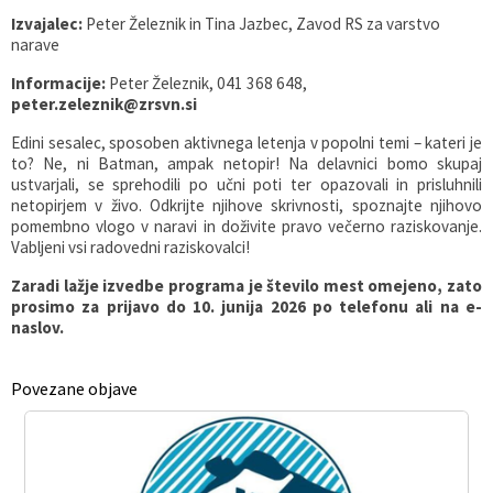
Izvajalec:
Peter Železnik in Tina Jazbec, Zavod RS za varstvo
narave
Informacije:
Peter Železnik, 041 368 648,
peter.zeleznik@zrsvn.si
Edini sesalec, sposoben aktivnega letenja v popolni temi – kateri je
to? Ne, ni Batman, ampak netopir! Na delavnici bomo skupaj
ustvarjali, se sprehodili po učni poti ter opazovali in prisluhnili
netopirjem v živo. Odkrijte njihove skrivnosti, spoznajte njihovo
pomembno vlogo v naravi in doživite pravo večerno raziskovanje.
Vabljeni vsi radovedni raziskovalci!
Zaradi lažje izvedbe programa je število mest omejeno, zato
prosimo za prijavo do 10. junija 2026 po telefonu ali na e-
naslov.
Povezane objave