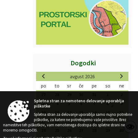
Dogodki
avgust 2026
po
to
sr
če
pe
so
ne
27
28
29
30
31
1
2
Spletna stran za nemoteno delovanje uporablja
3
4
5
6
7
8
9
piškotke
10
11
12
13
14
15
16
Spletna stran za delovanje uporablja samo nujno potrebne
piškotke, za katere ne potrebujemo vaše privolitve. Brez
17
18
19
20
21
22
23
namestitve teh piškotkov, vam nemotenega dostopa do spletne strani ne
moremo omogočiti.
24
25
26
27
28
29
30