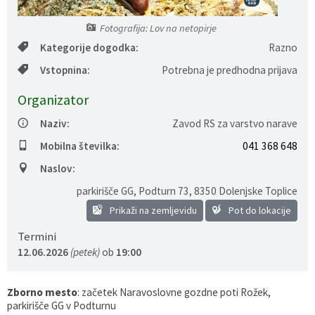
Gospodarstvo
Skupne službe
Predpisi in odloki
Folklorna skupina DPŽ Dolenjske Toplice
Fotografija: Lov na netopirje
Kategorije dogodka:
Razno
Pokopališča
Proračun občine
Vstopnina:
Potrebna je predhodna prijava
Varstvo osebnih podatkov
Vrelec
Organizator
Naziv:
Zavod RS za varstvo narave
Katalog informacij javnega značaja
Lokalne volitve
Mobilna številka:
041 368 648
Fotogalerija
Prostorski akti
Naslov:
parkirišče GG, Podturn 73
,
8350 Dolenjske Toplice
Vizitka občine
Prikaži na zemljevidu
Pot do lokacije
Termini
12.06.2026
(petek)
ob
19:00
Zborno mesto
: začetek Naravoslovne gozdne poti Rožek,
parkirišče GG v Podturnu