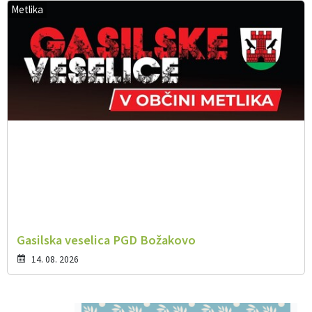
Metlika
Gasilska veselica PGD Božakovo
14. 08. 2026