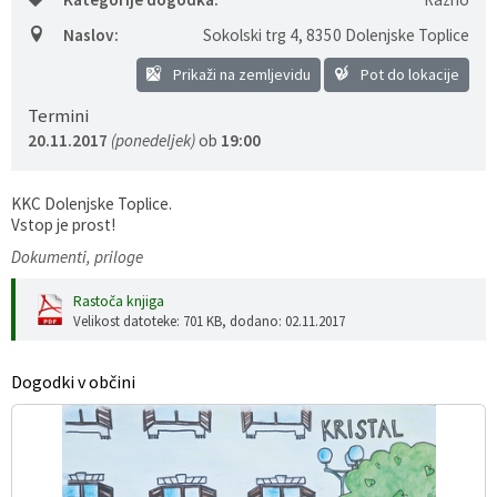
Gospodarstvo
Skupne službe
Predpisi in odloki
Folklorna skupina DPŽ Dolenjske Toplice
Naslov:
Sokolski trg 4
,
8350 Dolenjske Toplice
Prikaži na zemljevidu
Pot do lokacije
Pokopališča
Proračun občine
Termini
20.11.2017
(ponedeljek)
ob
19:00
Varstvo osebnih podatkov
Vrelec
Katalog informacij javnega značaja
Lokalne volitve
KKC Dolenjske Toplice.
Vstop je prost!
Fotogalerija
Prostorski akti
Dokumenti, priloge
Rastoča knjiga
Vizitka občine
Velikost datoteke: 701 KB
, dodano: 02.11.2017
Dogodki v občini