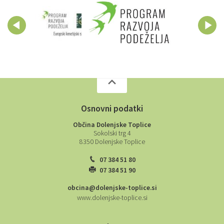
Osnovni podatki
Občina Dolenjske Toplice
Sokolski trg 4
8350 Dolenjske Toplice
07 384 51 80
07 384 51 90
obcina@dolenjske-toplice.si
www.dolenjske-toplice.si