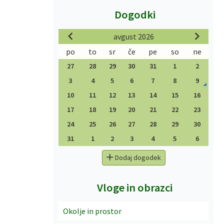
Dogodki
avgust 2026
po
to
sr
če
pe
so
ne
27
28
29
30
31
1
2
3
4
5
6
7
8
9
10
11
12
13
14
15
16
17
18
19
20
21
22
23
24
25
26
27
28
29
30
31
1
2
3
4
5
6
Dodaj dogodek
Vloge in obrazci
Okolje in prostor