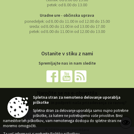
četrtek:
od 8.00 do 15.00
petek:
od 8.00 do 13.00
Uradne ure - občinska uprava
ponedeljek:
od 8.00 do 11.00 in od 12.00 do 15.00
sreda:
od 8.00 do 11.00 in od 13.00 do 17.00
petek:
od 8.00 do 11.00 in od 12.00 do 13.00
Ostanite v stiku z nami
Spremljajte nas in nam sledite
Naročite se na e-obvestila
Spletna stran za nemoteno delovanje uporablja
piškotke
Želite ostati obveščeni in podpreti naša prizadevanja za razvoj?
Spletna stran za delovanje uporablja samo nujno potrebne
piškotke, za katere ne potrebujemo vaše privolitve. Brez
namestitve teh piškotkov, vam nemotenega dostopa do spletne strani ne
moremo omogočiti.
© 2026 Vse pravice pridržane
Za več informacij si preberite
Politika piškotkov
.