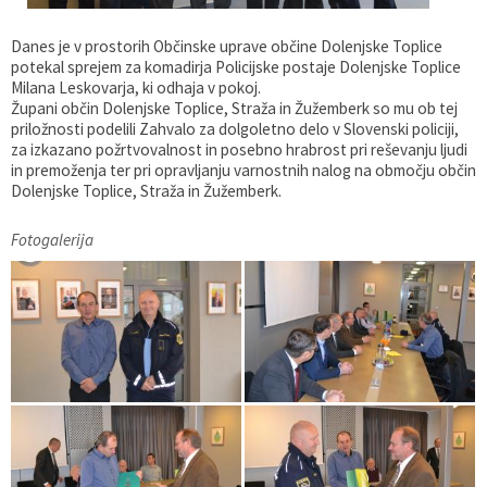
Gospodarstvo
Skupne službe
Predpisi in odloki
Folklorna skupina DPŽ Dolenjske Toplice
Danes je v prostorih Občinske uprave občine Dolenjske Toplice
potekal sprejem za komadirja Policijske postaje Dolenjske Toplice
Pokopališča
Proračun občine
Milana Leskovarja, ki odhaja v pokoj.
Župani občin Dolenjske Toplice, Straža in Žužemberk so mu ob tej
priložnosti podelili Zahvalo za dolgoletno delo v Slovenski policiji,
Varstvo osebnih podatkov
Vrelec
za izkazano požrtvovalnost in posebno hrabrost pri reševanju ljudi
in premoženja ter pri opravljanju varnostnih nalog na območju občin
Dolenjske Toplice, Straža in Žužemberk.
Katalog informacij javnega značaja
Lokalne volitve
Fotogalerija
Fotogalerija
Prostorski akti
Vizitka občine