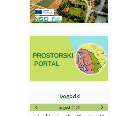
Dogodki
avgust 2026
po
to
sr
če
pe
so
ne