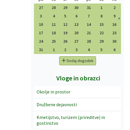
27
28
29
30
31
1
2
3
4
5
6
7
8
9
10
11
12
13
14
15
16
17
18
19
20
21
22
23
24
25
26
27
28
29
30
31
1
2
3
4
5
6
Dodaj dogodek
Vloge in obrazci
Okolje in prostor
Družbene dejavnosti
Kmetijstvo, turizem (prireditve) in
gostinstvo