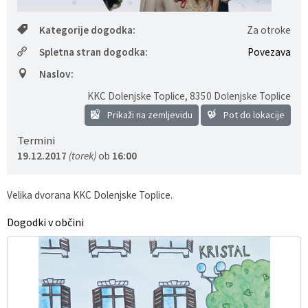
Gospodarstvo
Skupne službe
Predpisi in odloki
Folklorna skupina DPŽ Dolenjske Toplice
Kategorije dogodka:
Za otroke
Spletna stran dogodka:
Povezava
Pokopališča
Proračun občine
Naslov:
Varstvo osebnih podatkov
Vrelec
KKC Dolenjske Toplice
,
8350 Dolenjske Toplice
Prikaži na zemljevidu
Pot do lokacije
Katalog informacij javnega značaja
Lokalne volitve
Termini
19.12.2017
(torek)
ob
16:00
Fotogalerija
Prostorski akti
Vizitka občine
Velika dvorana KKC Dolenjske Toplice.
Dogodki v občini