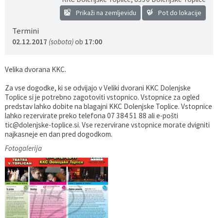
Prikaži na zemljevidu
Pot do lokacije
Gospodarstvo
Skupne službe
Predpisi in odloki
Folklorna skupina DPŽ Dolenjske Toplice
Termini
Pokopališča
Proračun občine
02.12.2017
(sobota)
ob
17:00
Varstvo osebnih podatkov
Vrelec
Velika dvorana KKC.
Katalog informacij javnega značaja
Lokalne volitve
Za vse dogodke, ki se odvijajo v Veliki dvorani KKC Dolenjske
Toplice si je potrebno zagotoviti vstopnico. Vstopnice za ogled
predstav lahko dobite na blagajni KKC Dolenjske Toplice. Vstopnice
Fotogalerija
Prostorski akti
lahko rezervirate preko telefona 07 384 51 88 ali e-pošti
tic@dolenjske-toplice.si. Vse rezervirane vstopnice morate dvigniti
najkasneje en dan pred dogodkom.
Vizitka občine
Fotogalerija