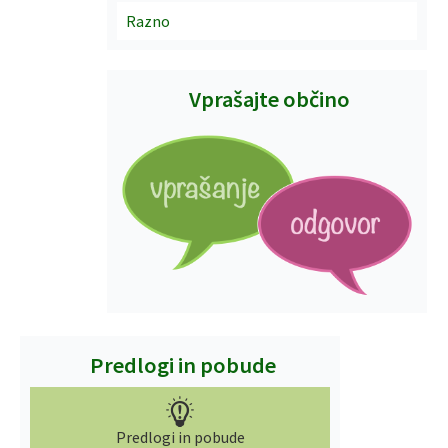
Razno
Vprašajte občino
Predlogi in pobude
Predlogi in pobude