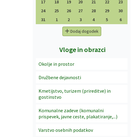
17
18
19
20
21
22
23
24
25
26
27
28
29
30
31
1
2
3
4
5
6
Dodaj dogodek
Vloge in obrazci
Okolje in prostor
Družbene dejavnosti
Kmetijstvo, turizem (prireditve) in
gostinstvo
Komunalne zadeve (komunalni
prispevek, javne ceste, plakatiranje,...)
Varstvo osebnih podatkov