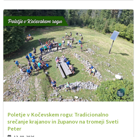
Poletje v Kočevskem rogu: Tradicionalno
srečanje krajanov in županov na tromeji Sveti
Peter