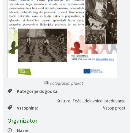
Gospodarstvo
Skupne službe
Predpisi in odloki
Folklorna skupina DPŽ Dolenjske Toplice
Pokopališča
Proračun občine
Varstvo osebnih podatkov
Vrelec
Katalog informacij javnega značaja
Lokalne volitve
Fotogalerija
Prostorski akti
Vizitka občine
Fotografija: plakat
Kategorije dogodka:
Kultura, Tečaj, delavnica, predavanje
Vstopnina:
Vstop prost
Organizator
Naziv: