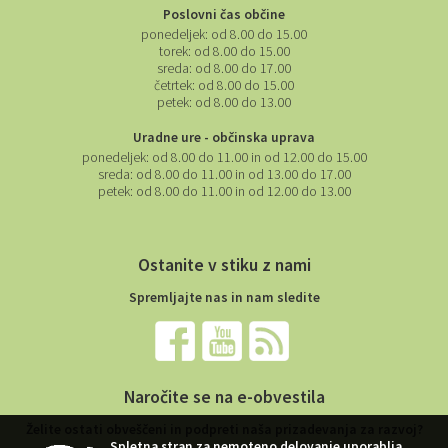
Poslovni čas občine
ponedeljek:
od 8.00 do 15.00
torek:
od 8.00 do 15.00
sreda:
od 8.00 do 17.00
četrtek:
od 8.00 do 15.00
petek:
od 8.00 do 13.00
Uradne ure - občinska uprava
ponedeljek:
od 8.00 do 11.00 in od 12.00 do 15.00
sreda:
od 8.00 do 11.00 in od 13.00 do 17.00
petek:
od 8.00 do 11.00 in od 12.00 do 13.00
Ostanite v stiku z nami
Spremljajte nas in nam sledite
Naročite se na e-obvestila
Želite ostati obveščeni in podpreti naša prizadevanja za razvoj?
Spletna stran za nemoteno delovanje uporablja