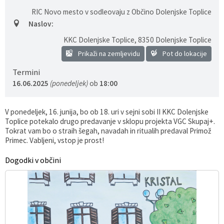
RIC Novo mesto v sodleovaju z Občino Dolenjske Toplice
Naslov:
KKC Dolenjske Toplice
,
8350 Dolenjske Toplice
Prikaži na zemljevidu
Pot do lokacije
Termini
16.06.2025
(ponedeljek)
ob
18:00
V ponedeljek, 16. junija, bo ob 18. uri v sejni sobi II KKC Dolenjske
Toplice potekalo drugo predavanje v sklopu projekta VGC Skupaj+.
Tokrat vam bo o straih šegah, navadah in ritualih predaval Primož
Primec. Vabljeni, vstop je prost!
Dogodki v občini