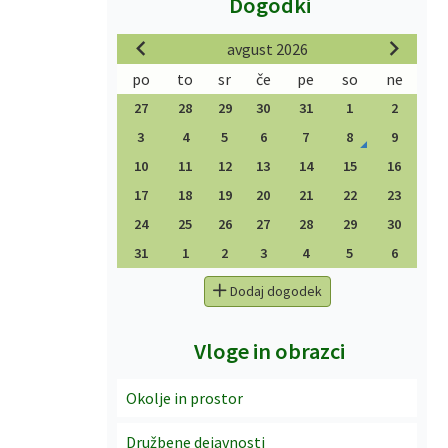
Dogodki
avgust 2026
po
to
sr
če
pe
so
ne
27
28
29
30
31
1
2
3
4
5
6
7
8
9
10
11
12
13
14
15
16
17
18
19
20
21
22
23
24
25
26
27
28
29
30
31
1
2
3
4
5
6
Dodaj dogodek
Vloge in obrazci
Okolje in prostor
Družbene dejavnosti