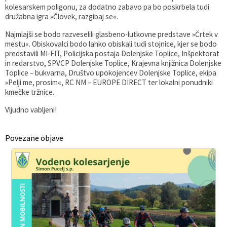
kolesarskem poligonu, za dodatno zabavo pa bo poskrbela tudi
družabna igra »Človek, razgibaj se«.
Najmlajši se bodo razveselili glasbeno-lutkovne predstave »Črtek v
mestu«. Obiskovalci bodo lahko obiskali tudi stojnice, kjer se bodo
predstavili MI-FIT, Policijska postaja Dolenjske Toplice, Inšpektorat
in redarstvo, SPVCP Dolenjske Toplice, Krajevna knjižnica Dolenjske
Toplice – bukvarna, Društvo upokojencev Dolenjske Toplice, ekipa
»Pelji me, prosim«, RC NM – EUROPE DIRECT ter lokalni ponudniki
kmečke tržnice.
Vljudno vabljeni!
Povezane objave