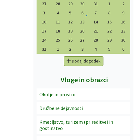
27
28
29
30
31
1
2
3
4
5
6
7
8
9
10
11
12
13
14
15
16
17
18
19
20
21
22
23
24
25
26
27
28
29
30
31
1
2
3
4
5
6
Dodaj dogodek
Vloge in obrazci
Okolje in prostor
Družbene dejavnosti
Kmetijstvo, turizem (prireditve) in
gostinstvo