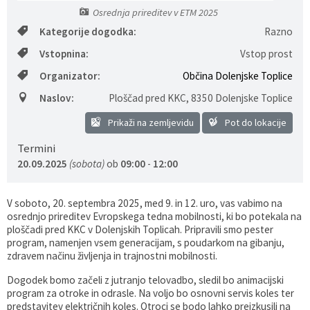
Osrednja prireditev v ETM 2025
Gospodarstvo
Skupne službe
Predpisi in odloki
Folklorna skupina DPŽ Dolenjske Toplice
Kategorije dogodka:
Razno
Vstopnina:
Vstop prost
Pokopališča
Proračun občine
Organizator:
Občina Dolenjske Toplice
Varstvo osebnih podatkov
Vrelec
Naslov:
Ploščad pred KKC
,
8350 Dolenjske Toplice
Prikaži na zemljevidu
Pot do lokacije
Katalog informacij javnega značaja
Lokalne volitve
Termini
Fotogalerija
Prostorski akti
20.09.2025
(sobota)
ob
09:00
-
12:00
Vizitka občine
V soboto, 20. septembra 2025, med 9. in 12. uro, vas vabimo na
osrednjo prireditev Evropskega tedna mobilnosti, ki bo potekala na
ploščadi pred KKC v Dolenjskih Toplicah. Pripravili smo pester
program, namenjen vsem generacijam, s poudarkom na gibanju,
zdravem načinu življenja in trajnostni mobilnosti.
Dogodek bomo začeli z jutranjo telovadbo, sledil bo animacijski
program za otroke in odrasle. Na voljo bo osnovni servis koles ter
predstavitev električnih koles. Otroci se bodo lahko preizkusili na