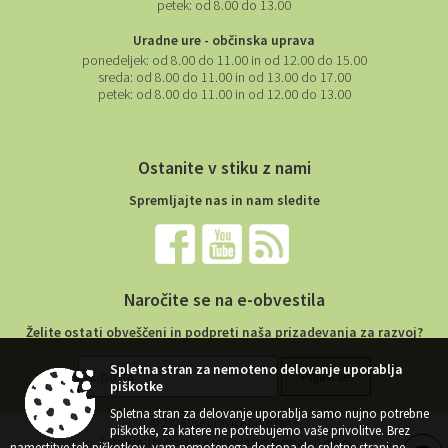
petek:
od 8.00 do 13.00
Uradne ure - občinska uprava
ponedeljek:
od 8.00 do 11.00 in od 12.00 do 15.00
sreda:
od 8.00 do 11.00 in od 13.00 do 17.00
petek:
od 8.00 do 11.00 in od 12.00 do 13.00
Ostanite v stiku z nami
Spremljajte nas in nam sledite
Naročite se na e-obvestila
Želite ostati obveščeni in podpreti naša prizadevanja za razvoj?
Spletna stran za nemoteno delovanje uporablja
piškotke
Spletna stran za delovanje uporablja samo nujno potrebne
© 2026 Vse pravice pridržane
piškotke, za katere ne potrebujemo vaše privolitve. Brez
Zasnova, izvedba in vzdrževanje: Sigmateh d.o.o.
namestitve teh piškotkov, vam nemotenega dostopa do spletne strani ne