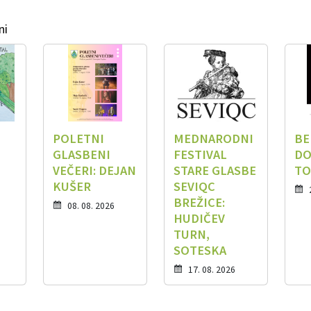
ni
POLETNI
MEDNARODNI
BE
GLASBENI
FESTIVAL
DO
VEČERI: DEJAN
STARE GLASBE
TO
KUŠER
SEVIQC
BREŽICE:
08. 08. 2026
HUDIČEV
TURN,
SOTESKA
17. 08. 2026