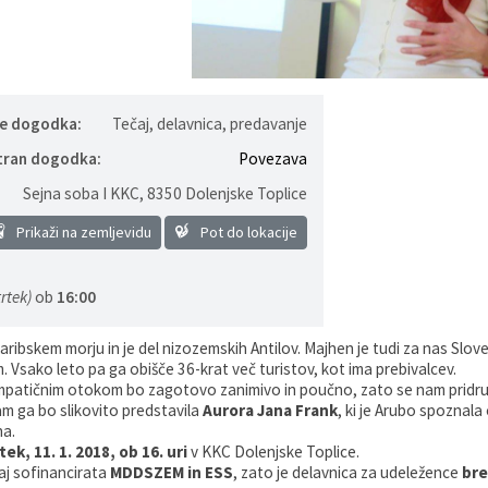
je dogodka:
Tečaj, delavnica, predavanje
tran dogodka:
Povezava
Sejna soba I KKC
,
8350 Dolenjske Toplice
Prikaži na zemljevidu
Pot do lokacije
rtek)
ob
16:00
aribskem morju in je del nizozemskih Antilov. Majhen je tudi za nas Sloven
m. Vsako leto pa ga obišče 36-krat več turistov, kot ima prebivalcev.
impatičnim otokom bo zagotovo zanimivo in poučno, zato se nam pridru
am ga bo slikovito predstavila
Aurora Jana Frank
, ki je Arubo spoznala
na.
tek, 11. 1. 2018, ob 16. uri
v KKC Dolenjske Toplice.
j sofinancirata
MDDSZEM in ESS
, zato je delavnica za udeležence
bre