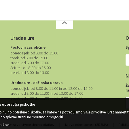
Uradne ure
O
Poslovni čas občine
S
ponedeljek:
od 8.00 do 15.00
torek:
od 8.00 do 15.00
sreda:
od 8.00 do 17.00
četrtek:
od 8.00 do 15.00
petek:
od 8.00 do 13.00
N
Uradne ure - občinska uprava
Ž
ponedeljek:
od 8.00 do 11.00 in od 12.00 do 15.00
r
sreda:
od 8.00 do 11.00 in od 13.00 do 17.00
petek:
od 8.00 do 11.00 in od 12.00 do 13.00
 uporablja piškotke
o nujno potrebne piškotke, za katere ne potrebujemo vaše privolitve. Brez namestit
do spletne strani ne moremo omogočiti.
kotkov
.
Center za varstvo osebnih podatkov
|
Izjava o dostopnosti (ZDSMA)
|
Politik