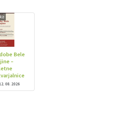
ika
dobe Bele
jine –
letne
tvarjalnice
12. 08. 2026