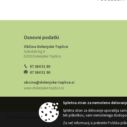
Osnovni podatki
Občina Dolenjske Toplice
Sokolski trg 4
8350 Dolenjske Toplice
07 384 51 80
07 384 51 90
obcina@dolenjske-toplice.si
www.dolenjske-toplice.si
Spletna stran za nemoteno delovanje
Spletna stran za delovanje uporablja sam
teh piškotkov, vam nemotenega dostopa 
© 2026 Vse pravice pridržane
Za več informacij si preberite
Politika piš
Splošni pogoji spletne strani
|