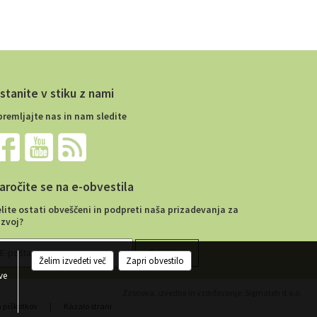
stanite v stiku z nami
premljajte nas in nam sledite
aročite se na e-obvestila
elite ostati obveščeni in podpreti naša prizadevanja za
azvoj?
Želim izvedeti več
Zapri obvestilo
ve
Zasnova, izvedba in vzdrževanje: Sigmateh d.o.o.
a piškotkov
|
Kazalo strani