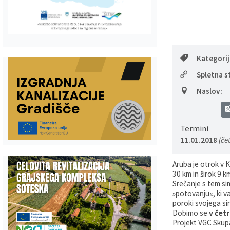
Gospodarstvo
Skupne službe
Predpisi in odloki
Folklorna skupina DPŽ Dolenjske Toplice
Pokopališča
Proračun občine
Kategori
Varstvo osebnih podatkov
Vrelec
Spletna s
Naslov:
Katalog informacij javnega značaja
Lokalne volitve
Fotogalerija
Prostorski akti
Termini
11.01.2018
(čet
Vizitka občine
Aruba je otrok v K
30 km in širok 9 k
Srečanje s tem s
»potovanju«, ki v
poroki svojega si
Dobimo se
v četr
Projekt VGC Skupa