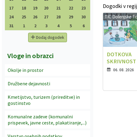
Dogodki v regij
17
18
19
20
21
22
23
TIC Dolenjske To
24
25
26
27
28
29
30
31
1
2
3
4
5
6
Dodaj dogodek
DOTKOVA
Vloge in obrazci
SKRIVNOST
Okolje in prostor
06. 08. 2026
Družbene dejavnosti
Kmetijstvo, turizem (prireditve) in
gostinstvo
Komunalne zadeve (komunalni
prispevek, javne ceste, plakatiranje,...)
Varstvo osebnih podatkov