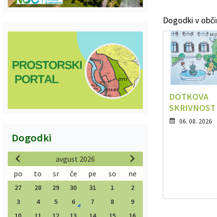
Dogodki v obči
DOTKOVA
SKRIVNOST
06. 08. 2026
Dogodki
avgust 2026
po
to
sr
če
pe
so
ne
27
28
29
30
31
1
2
3
4
5
6
7
8
9
10
11
12
13
14
15
16