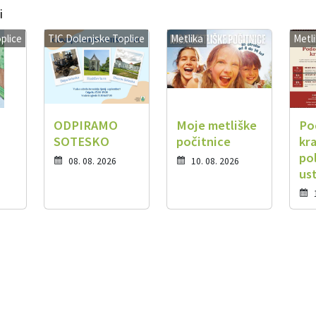
i
plice
TIC Dolenjske Toplice
Metlika
Metl
ODPIRAMO
Moje metliške
Po
SOTESKO
počitnice
kra
po
08. 08. 2026
10. 08. 2026
us