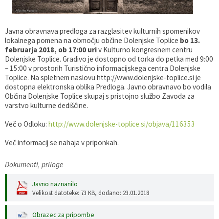
Gospodarstvo
Skupne službe
Predpisi in odloki
Folklorna skupina DPŽ Dolenjske Toplice
Javna obravnava predloga za razglasitev kulturnih spomenikov
Pokopališča
Proračun občine
lokalnega pomena na območju občine Dolenjske Toplice
bo 13.
februarja 2018, ob 17:00 uri
v Kulturno kongresnem centru
Dolenjske Toplice. Gradivo je dostopno od torka do petka med 9:00
Varstvo osebnih podatkov
Vrelec
– 15:00 v prostorih Turistično informacijskega centra Dolenjske
Toplice. Na spletnem naslovu http://www.dolenjske-toplice.si je
dostopna elektronska oblika Predloga. Javno obravnavo bo vodila
Katalog informacij javnega značaja
Lokalne volitve
Občina Dolenjske Toplice skupaj s pristojno službo Zavoda za
varstvo kulturne dediščine.
Fotogalerija
Prostorski akti
Več o Odloku:
http://www.dolenjske-toplice.si/objava/116353
Vizitka občine
Več informacij se nahaja v priponkah.
Dokumenti, priloge
Javno naznanilo
Velikost datoteke: 73 KB
, dodano: 23.01.2018
Obrazec za pripombe