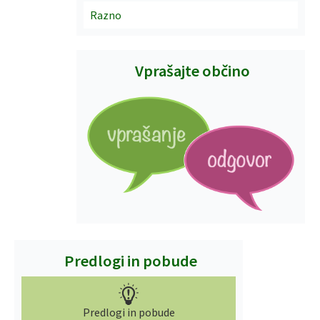
Razno
Vprašajte občino
Predlogi in pobude
Predlogi in pobude