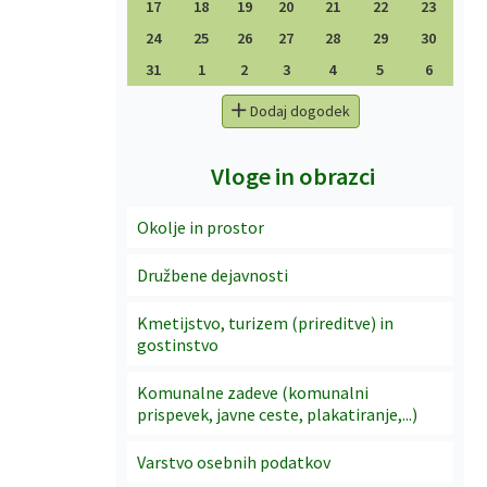
17
18
19
20
21
22
23
24
25
26
27
28
29
30
31
1
2
3
4
5
6
Dodaj dogodek
Vloge in obrazci
Okolje in prostor
Družbene dejavnosti
Kmetijstvo, turizem (prireditve) in
gostinstvo
Komunalne zadeve (komunalni
prispevek, javne ceste, plakatiranje,...)
Varstvo osebnih podatkov