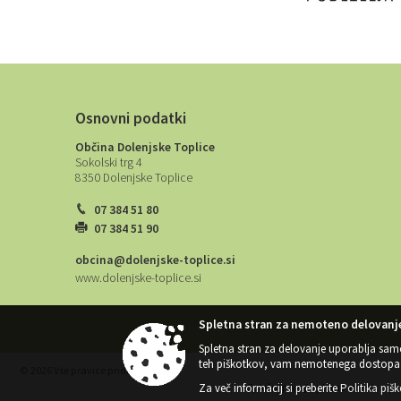
Osnovni podatki
Občina Dolenjske Toplice
Sokolski trg 4
8350 Dolenjske Toplice
07 384 51 80
07 384 51 90
obcina@dolenjske-toplice.si
www.dolenjske-toplice.si
Spletna stran za nemoteno delovanje
Spletna stran za delovanje uporablja sam
teh piškotkov, vam nemotenega dostopa 
© 2026 Vse pravice pridržane
Za več informacij si preberite
Politika piš
Splošni pogoji spletne strani
|