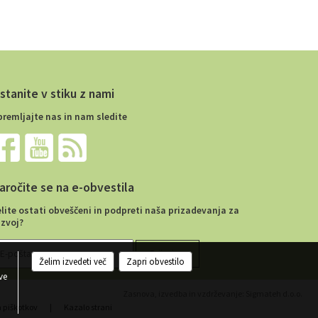
stanite v stiku z nami
premljajte nas in nam sledite
aročite se na e-obvestila
elite ostati obveščeni in podpreti naša prizadevanja za
azvoj?
Želim izvedeti več
Zapri obvestilo
ve
Zasnova, izvedba in vzdrževanje: Sigmateh d.o.o.
a piškotkov
|
Kazalo strani