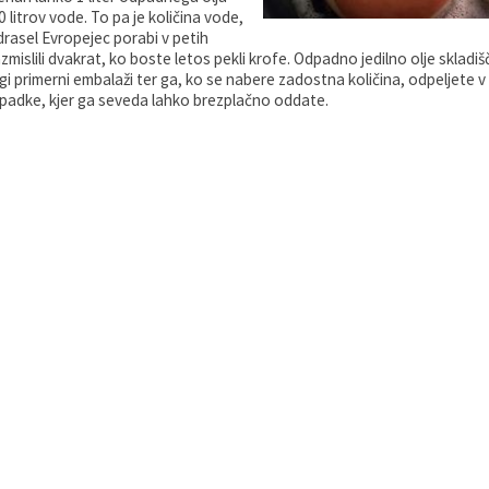
 litrov vode. To pa je količina vode,
drasel Evropejec porabi v petih
mislili dvakrat, ko boste letos pekli krofe. Odpadno jedilno olje skladiš
gi primerni embalaži ter ga, ko se nabere zadostna količina, odpeljete v 
padke, kjer ga seveda lahko brezplačno oddate.