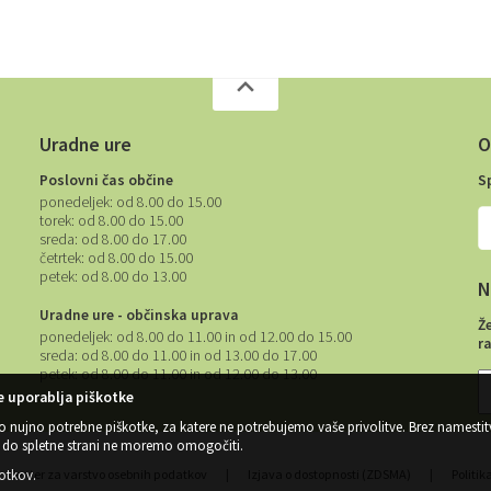
Uradne ure
O
Poslovni čas občine
S
ponedeljek:
od 8.00 do 15.00
torek:
od 8.00 do 15.00
sreda:
od 8.00 do 17.00
četrtek:
od 8.00 do 15.00
petek:
od 8.00 do 13.00
N
Uradne ure - občinska uprava
Ž
ponedeljek:
od 8.00 do 11.00 in od 12.00 do 15.00
r
sreda:
od 8.00 do 11.00 in od 13.00 do 17.00
petek:
od 8.00 do 11.00 in od 12.00 do 13.00
 uporablja piškotke
o nujno potrebne piškotke, za katere ne potrebujemo vaše privolitve. Brez namestit
do spletne strani ne moremo omogočiti.
kotkov
.
Center za varstvo osebnih podatkov
|
Izjava o dostopnosti (ZDSMA)
|
Politik