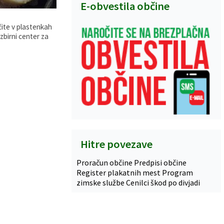
E-obvestila občine
čite v plastenkah
zbirni center za
Hitre povezave
Proračun občine
Predpisi občine
Register plakatnih mest
Program
zimske službe
Cenilci škod po divjadi