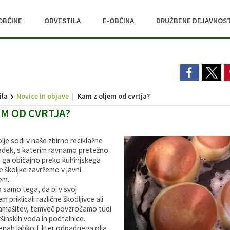
OBČINE
OBVESTILA
E-OBČINA
DRUŽBENE DEJAVNOST
ila
Novice in objave
Kam z oljem od cvrtja?
EM OD CVRTJA?
je sodi v naše zbirno reciklažne
adek, s katerim ravnamo pretežno
 ga običajno preko kuhinjskega
ne školjke zavržemo v javni
em.
samo tega, da bi v svoj
m priklicali različne škodljivce ali
zamašitev, temveč povzročamo tudi
inskih voda in podtalnice.
nah lahko 1 liter odpadnega olja