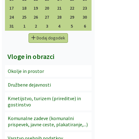
17
18
19
20
21
22
23
24
25
26
27
28
29
30
31
1
2
3
4
5
6
Dodaj dogodek
Vloge in obrazci
Okolje in prostor
Družbene dejavnosti
Kmetijstvo, turizem (prireditve) in
gostinstvo
Komunalne zadeve (komunalni
prispevek, javne ceste, plakatiranje,...)
Varstvo osebnih podatkov