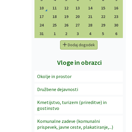
10
11
12
13
14
15
16
17
18
19
20
21
22
23
24
25
26
27
28
29
30
31
1
2
3
4
5
6
Dodaj dogodek
Vloge in obrazci
Okolje in prostor
Družbene dejavnosti
Kmetijstvo, turizem (prireditve) in
gostinstvo
Komunalne zadeve (komunalni
prispevek, javne ceste, plakatiranje,...)