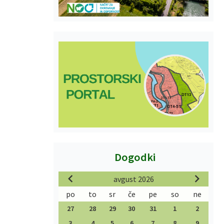
Dogodki
avgust 2026
po
to
sr
če
pe
so
ne
27
28
29
30
31
1
2
3
4
5
6
7
8
9