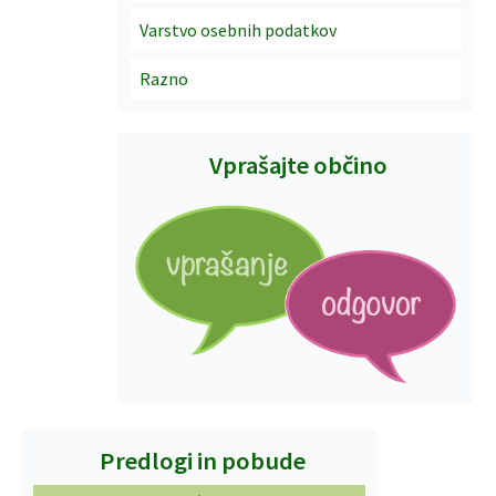
Varstvo osebnih podatkov
Razno
Vprašajte občino
Predlogi in pobude