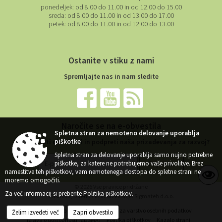
ponedeljek:
od 8.00 do 11.00 in od 12.00 do 15.00
sreda:
od 8.00 do 11.00 in od 13.00 do 17.00
petek:
od 8.00 do 11.00 in od 12.00 do 13.00
Ostanite v stiku z nami
Spremljajte nas in nam sledite
Naročite se na e-obvestila
Spletna stran za nemoteno delovanje uporablja
piškotke
Želite ostati obveščeni in podpreti naša prizadevanja za razvoj?
Spletna stran za delovanje uporablja samo nujno potrebne
piškotke, za katere ne potrebujemo vaše privolitve. Brez
namestitve teh piškotkov, vam nemotenega dostopa do spletne strani ne
moremo omogočiti.
© 2026 Vse pravice pridržane
Za več informacij si preberite
Politika piškotkov
.
Zasnova, izvedba in vzdrževanje: Sigmateh d.o.o.
Želim izvedeti več
Zapri obvestilo
Splošni pogoji spletne strani
Center za varstvo osebnih podatkov
Izjava o dostopnosti (ZDSMA)
Politika piškotkov
Kazalo strani