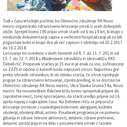
Gospodarstvo
Skupne službe
Predpisi in odloki
Folklorna skupina DPŽ Dolenjske Toplice
Tudi v času letošnjih počitnic bo Območno združenje RK Novo
Pokopališča
Proračun občine
mesto organiziralo zdravstveno letovanje otrok iz vseh dolenjskih
občin. Sprejeli bomo 190 prijav otrok starih od 6 do 19 let, ki imajo v
Varstvo osebnih podatkov
Vrelec
medicinski dokumentaciji zapise o večkratni hospitalizaciji ali so bili
pogosteje bolni in imajo dva ali več zapisov v obdobju od 25.2.2017
do 16.2.2018.
Katalog informacij javnega značaja
Lokalne volitve
Letovanje bo izvedeno v dveh terminih od 8. 7. do 15. 7. 201 in od
15. 7. do 22. 7. 2018 v Mladinskem zdravilišču in okrevališču RKS
Debeli rtič. Prispevek staršev je 35 eur in je enak za vse, sofinancerji
Fotogalerija
Prostorski akti
so ZZZS in občine iz katerih bodo napoteni otroci. Napotitev gre
preko izbranih zdravnikov, ki ob obisku starša, če otrok izpolnjuje
Vizitka občine
pogoje za zdravstveno letovanje, izpolni predlog, ki se dostavi na
Območno združenje RK Novo mesto, Ulica Slavka Gruma 54a, Novo
mesto. Na novomeškem Rdečem križu bomo sprejemali prijave do
zapolnitve mest, torej opozarjamo, da starši uredijo prijave od 16.
aprila naprej v najkrajšem času. Na Debelem rtiču se priporoča
letovanje otrokom z naslednjimi boleznimi: alergijami, kožnimi
obolenji, obolenji dihal, astmo. Poudarek programa je na pomenu
gibanja in zdrave telesne aktivnosti, delavnic zdrave prehrane,
delavnic sproščanja in na delu s posameznimi otroki z raznimi