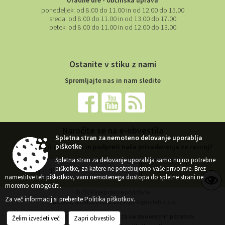
Uradne ure - občinska uprava
ponedeljek:
od 8.00 do 11.00 in od 12.00 do 15.00
sreda:
od 8.00 do 11.00 in od 13.00 do 17.00
petek:
od 8.00 do 11.00 in od 12.00 do 13.00
Ostanite v stiku z nami
Spremljajte nas in nam sledite
Naročite se na e-obvestila
Spletna stran za nemoteno delovanje uporablja
piškotke
Želite ostati obveščeni in podpreti naša prizadevanja za razvoj?
Spletna stran za delovanje uporablja samo nujno potrebne
piškotke, za katere ne potrebujemo vaše privolitve. Brez
namestitve teh piškotkov, vam nemotenega dostopa do spletne strani ne
moremo omogočiti.
© 2026 Vse pravice pridržane
Za več informacij si preberite
Politika piškotkov
.
Zasnova, izvedba in vzdrževanje: Sigmateh d.o.o.
Želim izvedeti več
Zapri obvestilo
Splošni pogoji spletne strani
Center za varstvo osebnih podatkov