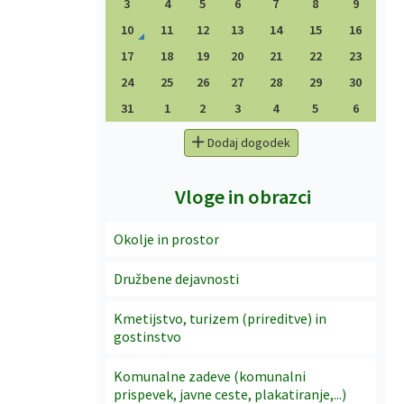
3
4
5
6
7
8
9
10
11
12
13
14
15
16
17
18
19
20
21
22
23
24
25
26
27
28
29
30
31
1
2
3
4
5
6
Dodaj dogodek
Vloge in obrazci
Okolje in prostor
Družbene dejavnosti
Kmetijstvo, turizem (prireditve) in
gostinstvo
Komunalne zadeve (komunalni
prispevek, javne ceste, plakatiranje,...)