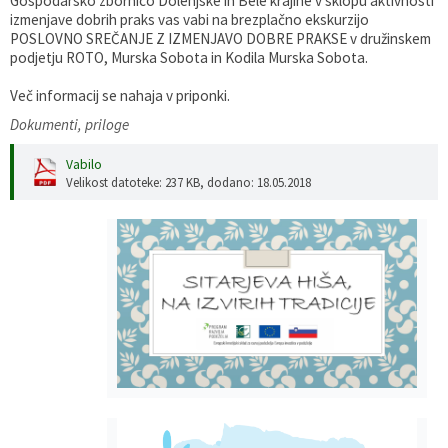
Gospodarsko zbornico Dolenjske in Bele krajine v sklopu aktivnosti
izmenjave dobrih praks vas vabi na brezplačno ekskurzijo
Gospodarstvo
Skupne službe
Predpisi in odloki
Folklorna skupina DPŽ Dolenjske Toplice
POSLOVNO SREČANJE Z IZMENJAVO DOBRE PRAKSE v družinskem
podjetju ROTO, Murska Sobota in Kodila Murska Sobota.
Pokopališča
Proračun občine
Več informacij se nahaja v priponki.
Dokumenti, priloge
Varstvo osebnih podatkov
Vrelec
Vabilo
Katalog informacij javnega značaja
Lokalne volitve
Velikost datoteke: 237 KB
, dodano: 18.05.2018
Fotogalerija
Prostorski akti
Vizitka občine