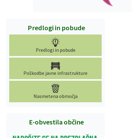
Predlogi in pobude
Predlogi in pobude
Poškodbe javne infrastrukture
Nasmetena območja
E-obvestila občine