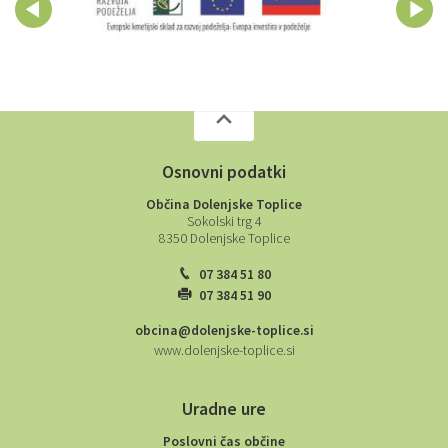
Osnovni podatki
Občina Dolenjske Toplice
Sokolski trg 4
8350 Dolenjske Toplice
07 384 51 80
07 384 51 90
obcina@dolenjske-toplice.si
www.dolenjske-toplice.si
Uradne ure
Poslovni čas občine