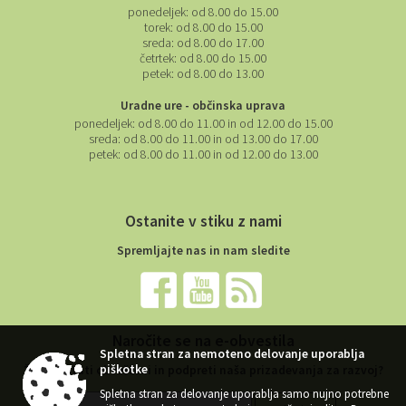
ponedeljek:
od 8.00 do 15.00
torek:
od 8.00 do 15.00
sreda:
od 8.00 do 17.00
četrtek:
od 8.00 do 15.00
petek:
od 8.00 do 13.00
Uradne ure - občinska uprava
ponedeljek:
od 8.00 do 11.00 in od 12.00 do 15.00
sreda:
od 8.00 do 11.00 in od 13.00 do 17.00
petek:
od 8.00 do 11.00 in od 12.00 do 13.00
Ostanite v stiku z nami
Spremljajte nas in nam sledite
Naročite se na e-obvestila
Spletna stran za nemoteno delovanje uporablja
piškotke
Želite ostati obveščeni in podpreti naša prizadevanja za razvoj?
Spletna stran za delovanje uporablja samo nujno potrebne