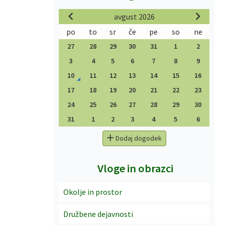
avgust 2026
po
to
sr
če
pe
so
ne
27
28
29
30
31
1
2
3
4
5
6
7
8
9
10
11
12
13
14
15
16
17
18
19
20
21
22
23
24
25
26
27
28
29
30
31
1
2
3
4
5
6
Dodaj dogodek
Vloge in obrazci
Okolje in prostor
Družbene dejavnosti