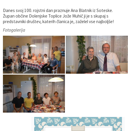
Gospodarstvo
Skupne službe
Predpisi in odloki
Folklorna skupina DPŽ Dolenjske Toplice
Danes svoj 100. rojstni dan praznuje Ana Blatnik iz Soteske.
Župan občine Dolenjske Toplice Jože Muhič ji je s skupaj s
predstavniki društev, katerih članica je, zaželel vse najboljše!
Pokopališča
Proračun občine
Fotogalerija
Varstvo osebnih podatkov
Vrelec
Katalog informacij javnega značaja
Lokalne volitve
Fotogalerija
Prostorski akti
Vizitka občine