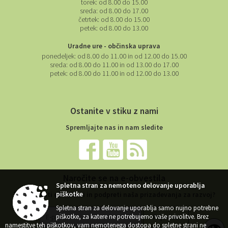
torek:
od 8.00 do 15.00
sreda:
od 8.00 do 17.00
četrtek:
od 8.00 do 15.00
petek:
od 8.00 do 13.00
Uradne ure - občinska uprava
ponedeljek:
od 8.00 do 11.00 in od 12.00 do 15.00
sreda:
od 8.00 do 11.00 in od 13.00 do 17.00
petek:
od 8.00 do 11.00 in od 12.00 do 13.00
Ostanite v stiku z nami
Spremljajte nas in nam sledite
Naročite se na e-obvestila
Spletna stran za nemoteno delovanje uporablja
piškotke
Želite ostati obveščeni in podpreti naša prizadevanja za razvoj?
Spletna stran za delovanje uporablja samo nujno potrebne
piškotke, za katere ne potrebujemo vaše privolitve. Brez
namestitve teh piškotkov, vam nemotenega dostopa do spletne strani ne