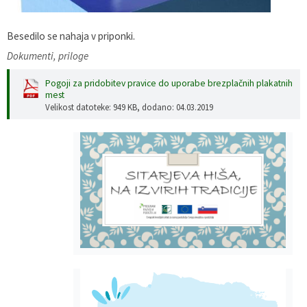
Gospodarstvo
Skupne službe
Predpisi in odloki
Folklorna skupina DPŽ Dolenjske Toplice
Besedilo se nahaja v priponki.
Pokopališča
Proračun občine
Dokumenti, priloge
Pogoji za pridobitev pravice do uporabe brezplačnih plakatnih
Varstvo osebnih podatkov
Vrelec
mest
Velikost datoteke: 949 KB
, dodano: 04.03.2019
Katalog informacij javnega značaja
Lokalne volitve
Fotogalerija
Prostorski akti
Vizitka občine