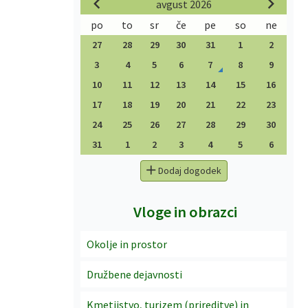
avgust 2026
po
to
sr
če
pe
so
ne
27
28
29
30
31
1
2
3
4
5
6
7
8
9
10
11
12
13
14
15
16
17
18
19
20
21
22
23
24
25
26
27
28
29
30
31
1
2
3
4
5
6
Dodaj dogodek
Vloge in obrazci
Okolje in prostor
Družbene dejavnosti
Kmetijstvo, turizem (prireditve) in