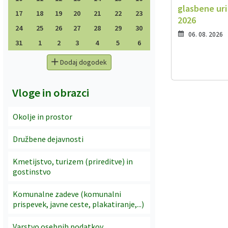
glasbene ur
17
18
19
20
21
22
23
2026
24
25
26
27
28
29
30
06. 08. 2026
31
1
2
3
4
5
6
Dodaj dogodek
Vloge in obrazci
Okolje in prostor
Družbene dejavnosti
Kmetijstvo, turizem (prireditve) in
gostinstvo
Komunalne zadeve (komunalni
prispevek, javne ceste, plakatiranje,...)
Varstvo osebnih podatkov