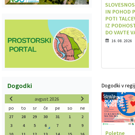
SLOVESNOS
IN POHOD 
POTI TALCE
IZ PODHOS
DO VAVTE V
16. 08. 2026
Dogodki
Dogodki v regij
Straža
avgust 2026
po
to
sr
če
pe
so
ne
27
28
29
30
31
1
2
3
4
5
6
7
8
9
Poletne
10
11
12
13
14
15
16