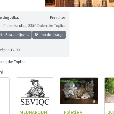
je dogodka:
Prireditev
Pionirska ulica
,
8350 Dolenjske Toplice
ikaži na zemljevidu
Pot do lokacije
ek)
ob
12:00
olenjske Toplice.
ni
A
MEDNARODNI
Poletje v
20