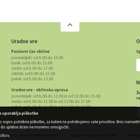
Uradne ure
O
Poslovni čas občine
S
ponedeljek:
od 8.00 do 15.00
torek:
od 8.00 do 15.00
sreda:
od 8.00 do 17.00
četrtek:
od 8.00 do 15.00
petek:
od 8.00 do 13.00
N
Uradne ure - občinska uprava
Ž
ponedeljek:
od 8.00 do 11.00 in od 12.00 do 15.00
r
sreda:
od 8.00 do 11.00 in od 13.00 do 17.00
petek:
od 8.00 do 11.00 in od 12.00 do 13.00
 uporablja piškotke
o nujno potrebne piškotke, za katere ne potrebujemo vaše privolitve. Brez namestit
do spletne strani ne moremo omogočiti.
kotkov
.
Center za varstvo osebnih podatkov
|
Izjava o dostopnosti (ZDSMA)
|
Politik