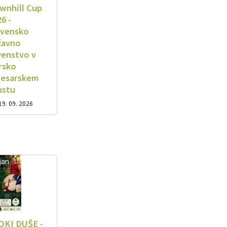
wnhill Cup
6 -
ovensko
žavno
venstvo v
rsko
lesarskem
ustu
19. 09. 2026
jan
OKI DUŠE -