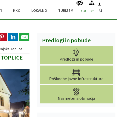
I
KKC
LOKALNO
TURIZEM
slo
en
Predlogi in pobude
enjske Toplice
 TOPLICE
Predlogi in pobude
Poškodbe javne infrastrukture
Nasmetena območja