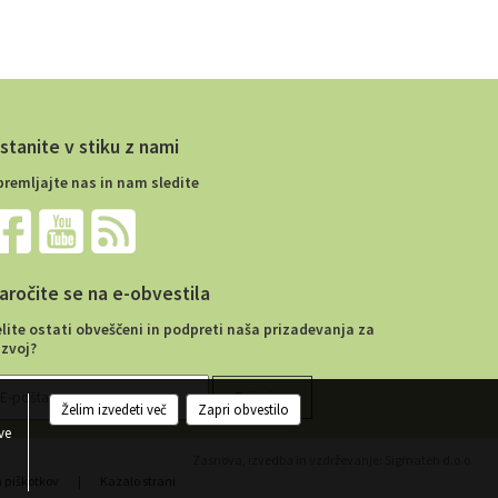
stanite v stiku z nami
premljajte nas in nam sledite
aročite se na e-obvestila
elite ostati obveščeni in podpreti naša prizadevanja za
azvoj?
Želim izvedeti več
Zapri obvestilo
ve
Zasnova, izvedba in vzdrževanje: Sigmateh d.o.o.
a piškotkov
|
Kazalo strani