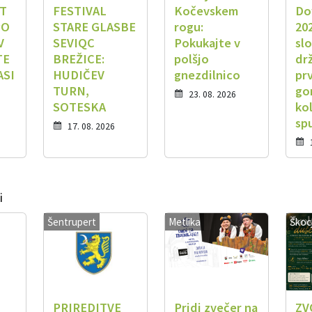
T
FESTIVAL
Kočevskem
Do
PO
STARE GLASBE
rogu:
202
V
SEVIQC
Pokukajte v
sl
TE
BREŽICE:
polšjo
dr
ASI
HUDIČEV
gnezdilnico
pr
TURN,
go
23. 08. 2026
SOTESKA
ko
sp
17. 08. 2026
i
Šentrupert
Metlika
Škoc
PRIREDITVE
Pridi zvečer na
ZV