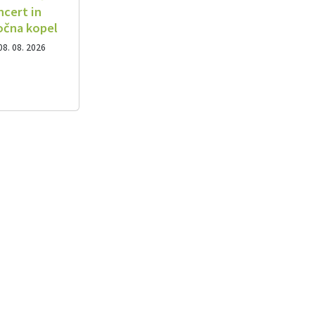
ncert in
očna kopel
08. 08. 2026