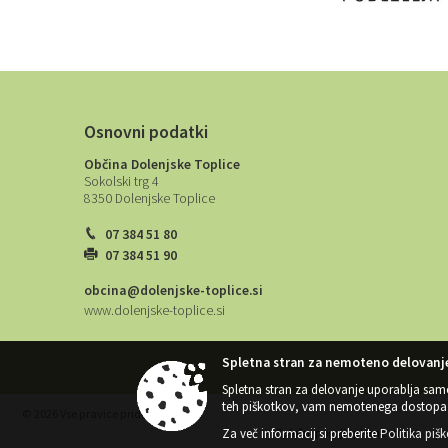
Osnovni podatki
Občina Dolenjske Toplice
Sokolski trg 4
8350 Dolenjske Toplice
07 384 51 80
07 384 51 90
obcina@dolenjske-toplice.si
www.dolenjske-toplice.si
Spletna stran za nemoteno delovanje
Spletna stran za delovanje uporablja sam
teh piškotkov, vam nemotenega dostopa 
© 2026 Vse pravice pridržane
Za več informacij si preberite
Politika piš
Splošni pogoji spletne strani
|