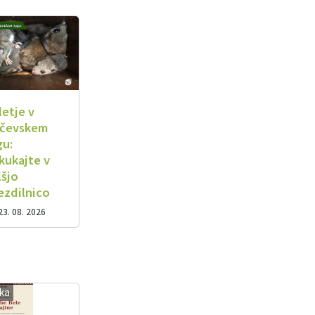
letje v
čevskem
gu:
kukajte v
lšjo
ezdilnico
23. 08. 2026
ika