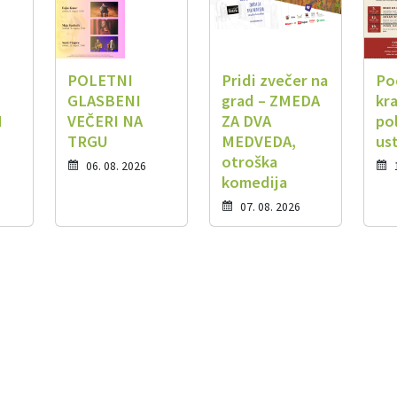
POLETNI
Pridi zvečer na
Po
GLASBENI
grad – ZMEDA
kra
M
VEČERI NA
ZA DVA
po
TRGU
MEDVEDA,
us
otroška
06. 08. 2026
komedija
07. 08. 2026