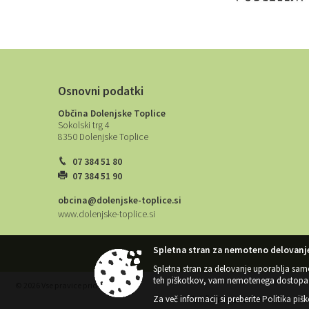
Osnovni podatki
Občina Dolenjske Toplice
Sokolski trg 4
8350 Dolenjske Toplice
07 384 51 80
07 384 51 90
obcina@dolenjske-toplice.si
www.dolenjske-toplice.si
Spletna stran za nemoteno delovanje
Spletna stran za delovanje uporablja sam
teh piškotkov, vam nemotenega dostopa 
© 2026 Vse pravice pridržane
Za več informacij si preberite
Politika piš
Splošni pogoji spletne strani
|