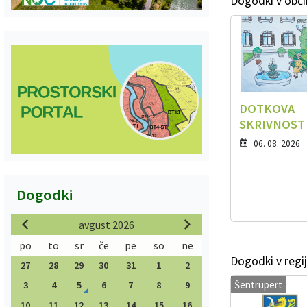
Dogodki v obči
DOTKOVA
SKRIVNOST
06. 08. 2026
Dogodki
avgust 2026
po
to
sr
če
pe
so
ne
Dogodki v regij
27
28
29
30
31
1
2
Šentrupert
3
4
5
6
7
8
9
10
11
12
13
14
15
16