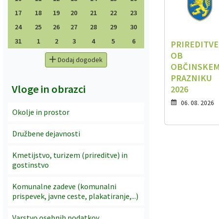
17
18
19
20
21
22
23
24
25
26
27
28
29
30
31
1
2
3
4
5
6
PRIREDITVE
OB
Dodaj dogodek
OBČINSKE
PRAZNIKU
Vloge in obrazci
2026
06. 08. 2026
Okolje in prostor
Družbene dejavnosti
Kmetijstvo, turizem (prireditve) in
gostinstvo
Komunalne zadeve (komunalni
prispevek, javne ceste, plakatiranje,...)
Varstvo osebnih podatkov