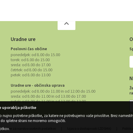
Uradne ure
O
Poslovni čas občine
S
ponedeljek:
od 8.00 do 15.00
torek:
od 8.00 do 15.00
sreda:
od 8.00 do 17.00
četrtek:
od 8.00 do 15.00
petek:
od 8.00 do 13.00
N
Uradne ure - občinska uprava
Ž
ponedeljek:
od 8.00 do 11.00 in od 12.00 do 15.00
r
sreda:
od 8.00 do 11.00 in od 13.00 do 17.00
petek:
od 8.00 do 11.00 in od 12.00 do 13.00
 uporablja piškotke
o nujno potrebne piškotke, za katere ne potrebujemo vaše privolitve. Brez namestit
do spletne strani ne moremo omogočiti.
kotkov
.
Center za varstvo osebnih podatkov
|
Izjava o dostopnosti (ZDSMA)
|
Politik