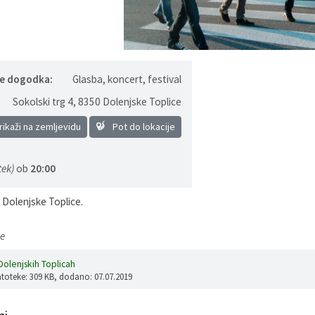
je dogodka:
Glasba, koncert, festival
Sokolski trg 4
,
8350 Dolenjske Toplice
ikaži na zemljevidu
Pot do lokacije
tek)
ob
20:00
Dolenjske Toplice.
e
Dolenjskih Toplicah
atoteke: 309 KB
, dodano: 07.07.2019