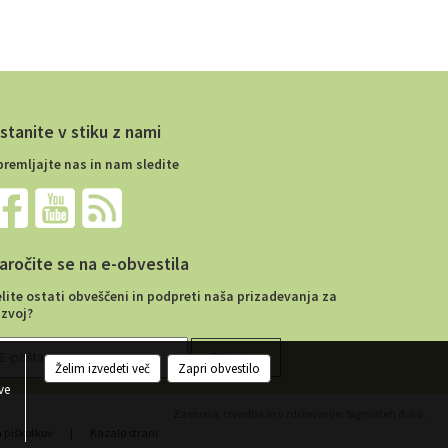
stanite v stiku z nami
premljajte nas in nam sledite
aročite se na e-obvestila
elite ostati obveščeni in podpreti naša prizadevanja za
azvoj?
Želim izvedeti več
Zapri obvestilo
ve
Zasnova, izvedba in vzdrževanje: Sigmateh d.o.o.
a piškotkov
|
Kazalo strani