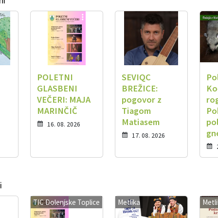
ni
POLETNI
SEVIQC
Po
GLASBENI
BREŽICE:
Ko
VEČERI: MAJA
pogovor z
ro
MARINČIČ
Tiagom
Po
Matiasem
po
16. 08. 2026
gn
17. 08. 2026
i
TIC Dolenjske Toplice
Metlika
Metl