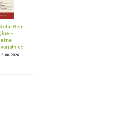
dobe Bele
jine –
letne
tvarjalnice
12. 08. 2026