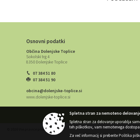
Osnovni podatki
Občina Dolenjske Toplice
Sokolski trg 4
8350 Dolenjske Toplice
07 384 51 80
07 384 51 90
obcina@dolenjske-toplice.si
www.dolenjske-toplice.si
Spletna stran za nemoteno delovanje
Spletna stran za delovanje uporablja sam
teh piškotkov, vam nemotenega dostopa 
© 2026 Vse pravice pridržane
Za več informacij si preberite
Politika piš
Splošni pogoji spletne strani
|