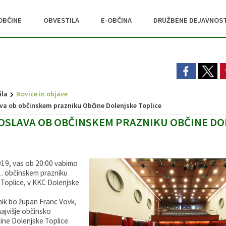
OBČINE
OBVESTILA
E-OBČINA
DRUŽBENE DEJAVNOST
ila
Novice in objave
va ob občinskem prazniku Občine Dolenjske Toplice
ROSLAVA OB OBČINSKEM PRAZNIKU OBČINE D
2019, vas ob 20:00 vabimo
1. občinskem prazniku
Toplice, v KKC Dolenjske
ik bo župan Franc Vovk,
najvišje občinsko
ine Dolenjske Toplice.