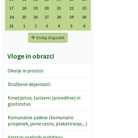
17
18
19
20
21
22
23
24
25
26
27
28
29
30
31
1
2
3
4
5
6
Dodaj dogodek
Vloge in obrazci
Okolje in prostor
Družbene dejavnosti
Kmetijstvo, turizem (prireditve) in
gostinstvo
Komunalne zadeve (komunalni
prispevek, javne ceste, plakatiranje,...)
Varstvo osebnih podatkov