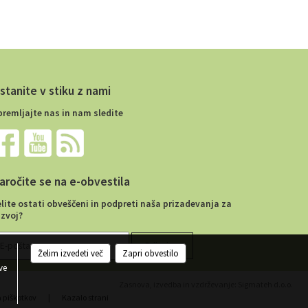
stanite v stiku z nami
premljajte nas in nam sledite
aročite se na e-obvestila
elite ostati obveščeni in podpreti naša prizadevanja za
azvoj?
Želim izvedeti več
Zapri obvestilo
ve
Zasnova, izvedba in vzdrževanje: Sigmateh d.o.o.
a piškotkov
|
Kazalo strani