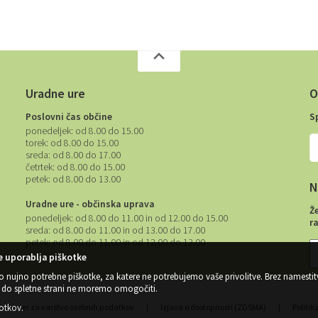
Uradne ure
O
Poslovni čas občine
S
ponedeljek:
od 8.00 do 15.00
torek:
od 8.00 do 15.00
sreda:
od 8.00 do 17.00
četrtek:
od 8.00 do 15.00
petek:
od 8.00 do 13.00
N
Uradne ure - občinska uprava
Ž
ponedeljek:
od 8.00 do 11.00 in od 12.00 do 15.00
r
sreda:
od 8.00 do 11.00 in od 13.00 do 17.00
petek:
od 8.00 do 11.00 in od 12.00 do 13.00
 uporablja piškotke
o nujno potrebne piškotke, za katere ne potrebujemo vaše privolitve. Brez namestit
do spletne strani ne moremo omogočiti.
kotkov
.
Center za varstvo osebnih podatkov
|
Izjava o dostopnosti (ZDSMA)
|
Politik