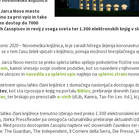
 v novomeško knjižnico
a Jarca Novo mesto
no za prvi vpis in tako
en dostop do 7000
 časopisov in revij z vsega sveta ter 1.300 elektronskih knjig v
arec 2020
– Novomeška knjižnica, ki je zaradi hitrega širjenja koronaviru
i se v tem času želeli vpisati v knjižnico, ponuja možnost brezplačnega v
a Jarca Novo mesto se preko spleta lahko vpišejo polnoletne fizične oseb
zcem
, kamor vnesejo svoje osebne podatke, kot so navedeni v njihov
ni obrazec in
navodila za spletni vpis
najdejo na
spletni strani
novom
letnem vpisu lahko člani knjižnice z domačega naslonjača dostopajo 
itev
, kot sta izposoja e-knjig na portalu
Biblos
, prebiranje dnevnih časop
der
, ter brskajo po preostalih
e-virih
(dLib, Kamra, Tax-Fin-Lex itd.), ki j
 lahko člani knjižnice trenutno izbirajo med preko 1.300 elektronskimi kn
, zbirka PressReader pa omogoča računalniško prebiranje aktualnih izd
ta. Med prosto dostopnimi časopisi najdete več slovenskih časnikov te
 The Guardian, The Independent, Il Corriere della Serra, Die Presse, Ve