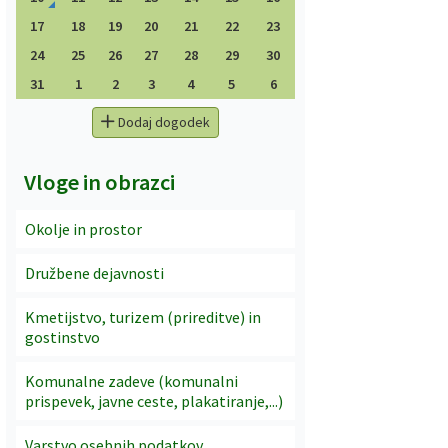
17
18
19
20
21
22
23
24
25
26
27
28
29
30
31
1
2
3
4
5
6
Dodaj dogodek
Vloge in obrazci
Okolje in prostor
Družbene dejavnosti
Kmetijstvo, turizem (prireditve) in
gostinstvo
Komunalne zadeve (komunalni
prispevek, javne ceste, plakatiranje,...)
Varstvo osebnih podatkov