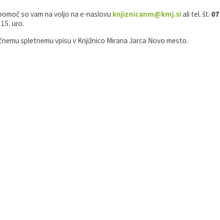
 pomoč so vam na voljo na e-naslovu
knjiznicanm@kmj.si
ali tel. št.
07
 15. uro.
ačnemu spletnemu vpisu v Knjižnico Mirana Jarca Novo mesto.