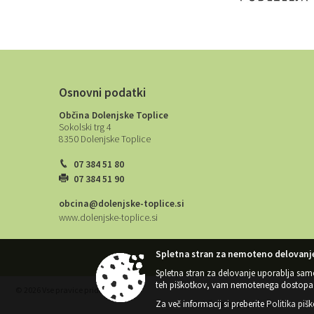
Osnovni podatki
Občina Dolenjske Toplice
Sokolski trg 4
8350 Dolenjske Toplice
07 384 51 80
07 384 51 90
obcina@dolenjske-toplice.si
www.dolenjske-toplice.si
Spletna stran za nemoteno delovanje
Spletna stran za delovanje uporablja sam
teh piškotkov, vam nemotenega dostopa 
© 2026 Vse pravice pridržane
Za več informacij si preberite
Politika piš
Splošni pogoji spletne strani
|