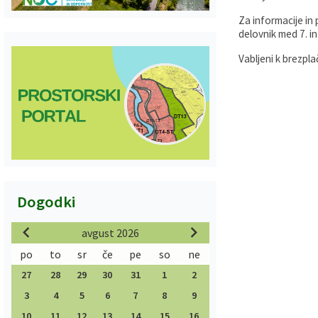
Za informacije in
delovnik med 7. in
Vabljeni k brezpl
Dogodki
avgust 2026
po
to
sr
če
pe
so
ne
27
28
29
30
31
1
2
3
4
5
6
7
8
9
10
11
12
13
14
15
16