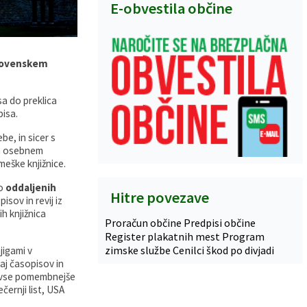
E-obvestila občine
 slovenskem
sa do preklica
pisa.
e, in sicer s
em osebnem
eške knjižnice.
do
oddaljenih
Hitre povezave
isov in revij iz
ih knjižnica
Proračun občine
Predpisi občine
Register plakatnih mest
Program
zimske službe
Cenilci škod po divjadi
jigami v
aj časopisov in
r vse pomembnejše
černji list, USA