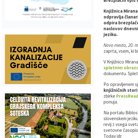
Brezplačni vpis
Gospodarstvo
Skupne službe
Predpisi in odloki
Folklorna skupina DPŽ Dolenjske Toplice
Knjižnica Miran
odpravlja članari
odpira brezplač
Pokopališča
Proračun občine
naslovov dnevnih
jeziku.
Varstvo osebnih podatkov
Vrelec
Novo mesto, 20. m
zaprta, vsem, ki b
Katalog informacij javnega značaja
Lokalne volitve
V Knjižnico Miran
spletnim obra
Fotogalerija
Prostorski akti
dokumentu. Splet
Po opravljenem sp
Vizitka občine
knjižničnih stor
zbirke
PressRea
ponuja.
Na portalu
Biblos
slovenskem jeziku
revij z vsega sve
svetovne časopise:
Today idr.