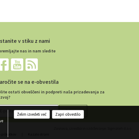
stanite v stiku z nami
premljajte nas in nam sledite
aročite se na e-obvestila
elite ostati obveščeni in podpreti naša prizadevanja za
azvoj?
Želim izvedeti več
Zapri obvestilo
ve
Zasnova, izvedba in vzdrževanje: Sigmateh d.o.o.
a piškotkov
|
Kazalo strani