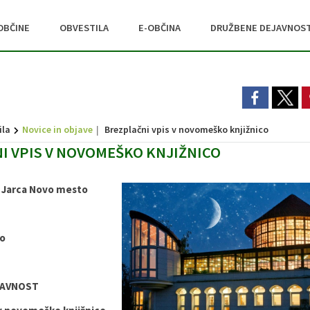
OBČINE
OBVESTILA
E-OBČINA
DRUŽBENE DEJAVNOST
ila
Novice in objave
Brezplačni vpis v novomeško knjižnico
I VPIS V NOVOMEŠKO KNJIŽNICO
a Jarca Novo mesto
o
JAVNOST