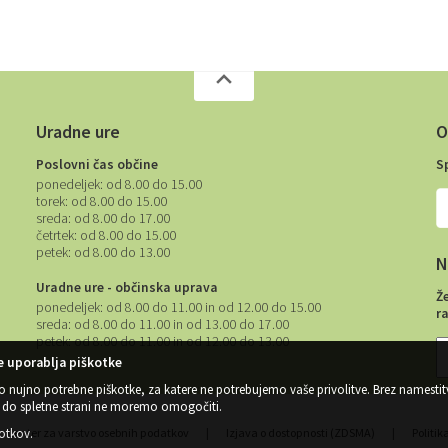
Uradne ure
O
Poslovni čas občine
S
ponedeljek:
od 8.00 do 15.00
torek:
od 8.00 do 15.00
sreda:
od 8.00 do 17.00
četrtek:
od 8.00 do 15.00
petek:
od 8.00 do 13.00
N
Uradne ure - občinska uprava
Ž
ponedeljek:
od 8.00 do 11.00 in od 12.00 do 15.00
r
sreda:
od 8.00 do 11.00 in od 13.00 do 17.00
petek:
od 8.00 do 11.00 in od 12.00 do 13.00
 uporablja piškotke
o nujno potrebne piškotke, za katere ne potrebujemo vaše privolitve. Brez namestit
do spletne strani ne moremo omogočiti.
kotkov
.
Center za varstvo osebnih podatkov
|
Izjava o dostopnosti (ZDSMA)
|
Politik