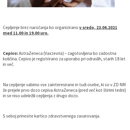
Gospodarstvo
Skupne službe
Predpisi in odloki
Folklorna skupina DPŽ Dolenjske Toplice
Pokopališča
Proračun občine
Cepljenje brez naročanja bo organizirano
v sredo, 23.06.2021
med 11.00 in 19.00 uro.
Varstvo osebnih podatkov
Vrelec
Katalog informacij javnega značaja
Lokalne volitve
Cepivo:
AstraZeneca (Vaxzevria) – zagotovljena bo zadostna
količina. Cepivo je registrirano za uporabo pri odraslih, starih 18 let
in več.
Fotogalerija
Prostorski akti
Vizitka občine
Na cepljenje vabimo vse zainteresirane in tudi osebe, ki so v ZD NM
že prejele prvo dozo cepiva AstraZeneca (pred več kot štirimi tedni)
in se niso udeležili cepljenja z drugo dozo.
S seboj prinesite kartico zdravstvenega zavarovanja.