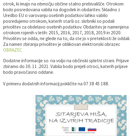
otrok, ki imajo na območju občine stalno prebivališče. Otrokom
Gospodarstvo
Skupne službe
Predpisi in odloki
Folklorna skupina DPŽ Dolenjske Toplice
bodo posredovana vabila na dogodek in obdaritev. Skladno z
Uredbo EU o varovanju osebnih podatkov lahko vabilo
posredujemo otrokom, katerih starši oz. skrbniki so podali
Pokopališča
Proračun občine
privolitev za obdelavo osebnih podatkov. Obdaritev je namenjena
otrokom rojenih v letih: 2015, 2016, 2017, 2018, 2019 in 2020.
Privolitev se odda, ne glede na to, da ste jo v preteklosti že oddali.
Varstvo osebnih podatkov
Vrelec
Za namen zbiranja privolitev je oblikovan elektronski obrazec
OBRAZEC
Katalog informacij javnega značaja
Lokalne volitve
Dodatne informacije so na voljo na občinski spletni strani. Prijave
zbiramo do 30. 11 .2021. Vabila bodo prejeli otroci, katerih prijave
Fotogalerija
Prostorski akti
bodo pravočasno oddane.
V primeru dodatnih informacij pokličite na 07 38 45 188.
Vizitka občine