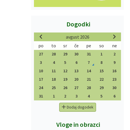
Dogodki
avgust 2026
po
to
sr
če
pe
so
ne
27
28
29
30
31
1
2
3
4
5
6
7
8
9
10
11
12
13
14
15
16
17
18
19
20
21
22
23
24
25
26
27
28
29
30
31
1
2
3
4
5
6
Dodaj dogodek
Vloge in obrazci