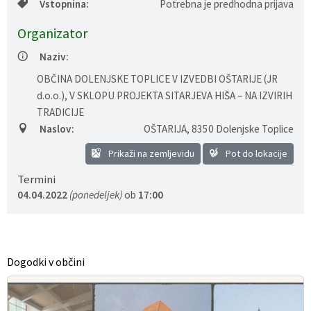
Vstopnina:
Potrebna je predhodna prijava
Gospodarstvo
Skupne službe
Predpisi in odloki
Folklorna skupina DPŽ Dolenjske Toplice
Organizator
Pokopališča
Proračun občine
Naziv:
OBČINA DOLENJSKE TOPLICE V IZVEDBI OŠTARIJE (JR
Varstvo osebnih podatkov
Vrelec
d.o.o.), V SKLOPU PROJEKTA SITARJEVA HIŠA – NA IZVIRIH
TRADICIJE
Katalog informacij javnega značaja
Lokalne volitve
Naslov:
OŠTARIJA
,
8350 Dolenjske Toplice
Prikaži na zemljevidu
Pot do lokacije
Fotogalerija
Prostorski akti
Termini
Vizitka občine
04.04.2022
(ponedeljek)
ob
17:00
DELAVNICA – PRAZNIČNI POGRINJEK
Dogodki v občini