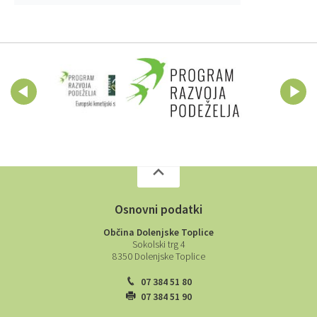
Osnovni podatki
Občina Dolenjske Toplice
Sokolski trg 4
8350 Dolenjske Toplice
07 384 51 80
07 384 51 90