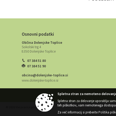
Osnovni podatki
Občina Dolenjske Toplice
Sokolski trg 4
8350 Dolenjske Toplice
07 384 51 80
07 384 51 90
obcina@dolenjske-toplice.si
www.dolenjske-toplice.si
Spletna stran za nemoteno delovanje
Spletna stran za delovanje uporablja sam
teh piškotkov, vam nemotenega dostopa 
© 2026 Vse pravice pridržane
Za več informacij si preberite
Politika piš
Splošni pogoji spletne strani
|