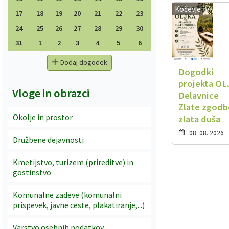
Kočevje
17
18
19
20
21
22
23
24
25
26
27
28
29
30
31
1
2
3
4
5
6
Dodaj dogodek
Dogodki
projekta OL
Vloge in obrazci
Delavnice
Zlate zgodb
Okolje in prostor
zlata duša
08. 08. 2026
Družbene dejavnosti
Kmetijstvo, turizem (prireditve) in
gostinstvo
Komunalne zadeve (komunalni
prispevek, javne ceste, plakatiranje,...)
Varstvo osebnih podatkov