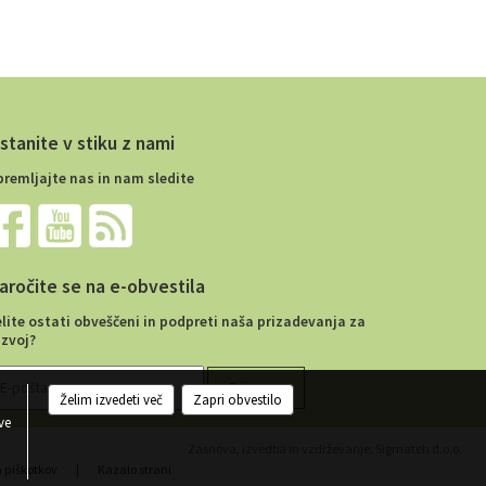
stanite v stiku z nami
premljajte nas in nam sledite
aročite se na e-obvestila
elite ostati obveščeni in podpreti naša prizadevanja za
azvoj?
Želim izvedeti več
Zapri obvestilo
ve
Zasnova, izvedba in vzdrževanje: Sigmateh d.o.o.
a piškotkov
|
Kazalo strani