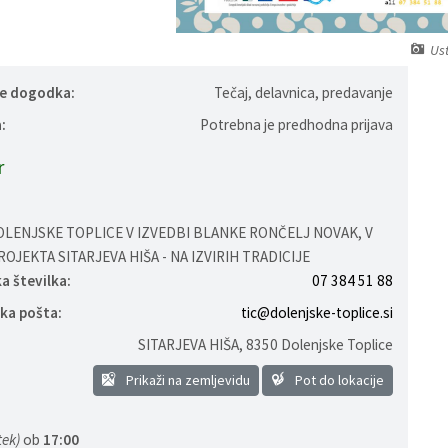
Us
je dogodka:
Tečaj, delavnica, predavanje
:
Potrebna je predhodna prijava
r
LENJSKE TOPLICE V IZVEDBI BLANKE RONČELJ NOVAK, V
OJEKTA SITARJEVA HIŠA - NA IZVIRIH TRADICIJE
a številka:
07 384 51 88
ka pošta:
tic@dolenjske-toplice.si
SITARJEVA HIŠA
,
8350 Dolenjske Toplice
Prikaži na zemljevidu
Pot do lokacije
tek)
ob
17:00