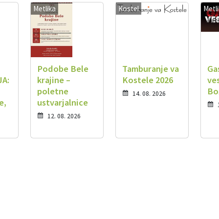
Metlika
Kostel
Metl
Podobe Bele
Tamburanje va
Ga
JA:
krajine –
Kostele 2026
ve
poletne
Bo
14. 08. 2026
e,
ustvarjalnice
12. 08. 2026