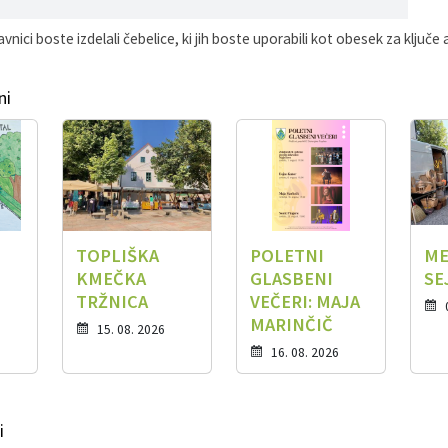
vnici boste izdelali čebelice, ki jih boste uporabili kot obesek za ključe a
ni
TOPLIŠKA
POLETNI
ME
KMEČKA
GLASBENI
SE
TRŽNICA
VEČERI: MAJA
MARINČIČ
15. 08. 2026
16. 08. 2026
i