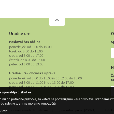
Uradne ure
O
Poslovni čas občine
S
ponedeljek:
od 8.00 do 15.00
torek:
od 8.00 do 15.00
sreda:
od 8.00 do 17.00
četrtek:
od 8.00 do 15.00
petek:
od 8.00 do 13.00
N
Uradne ure - občinska uprava
Ž
ponedeljek:
od 8.00 do 11.00 in od 12.00 do 15.00
r
sreda:
od 8.00 do 11.00 in od 13.00 do 17.00
petek:
od 8.00 do 11.00 in od 12.00 do 13.00
 uporablja piškotke
o nujno potrebne piškotke, za katere ne potrebujemo vaše privolitve. Brez namestit
do spletne strani ne moremo omogočiti.
kotkov
.
Center za varstvo osebnih podatkov
|
Izjava o dostopnosti (ZDSMA)
|
Politik