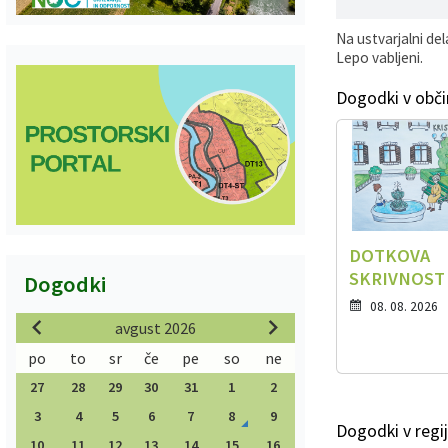
Na ustvarjalni dela
Lepo vabljeni.
Dogodki v obči
DOTKOVA
SKRIVNOST
Dogodki
08. 08. 2026
avgust 2026
po
to
sr
če
pe
so
ne
27
28
29
30
31
1
2
3
4
5
6
7
8
9
Dogodki v regij
10
11
12
13
14
15
16