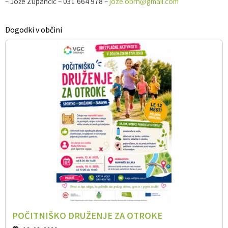
– Jože Zupančič – 031 664 978 –
joze.obrh@gmail.com
Dogodki v občini
POČITNIŠKO DRUŽENJE ZA OTROKE