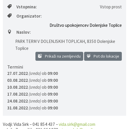
Vstopnina:
Vstop prost
Gospodarstvo
Skupne službe
Predpisi in odloki
Folklorna skupina DPŽ Dolenjske Toplice
Organizator:
Pokopališča
Proračun občine
Društvo upokojencev Dolenjske Toplice
Naslov:
Varstvo osebnih podatkov
Vrelec
PARK TERM V DOLENJSKIH TOPLICAH
,
8350 Dolenjske
Toplice
Katalog informacij javnega značaja
Lokalne volitve
Prikaži na zemljevidu
Pot do lokacije
Fotogalerija
Prostorski akti
Termini
27.07.2022
(sreda)
ob
09:00
Vizitka občine
03.08.2022
(sreda)
ob
09:00
10.08.2022
(sreda)
ob
09:00
17.08.2022
(sreda)
ob
09:00
24.08.2022
(sreda)
ob
09:00
31.08.2022
(sreda)
ob
09:00
Vodji: Vida Sirk – 041 854 437 –
vida.sirk@gmail.com