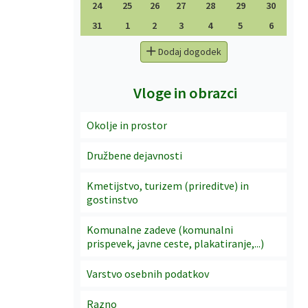
24
25
26
27
28
29
30
31
1
2
3
4
5
6
Dodaj dogodek
Vloge in obrazci
Okolje in prostor
Družbene dejavnosti
Kmetijstvo, turizem (prireditve) in
gostinstvo
Komunalne zadeve (komunalni
prispevek, javne ceste, plakatiranje,...)
Varstvo osebnih podatkov
Razno