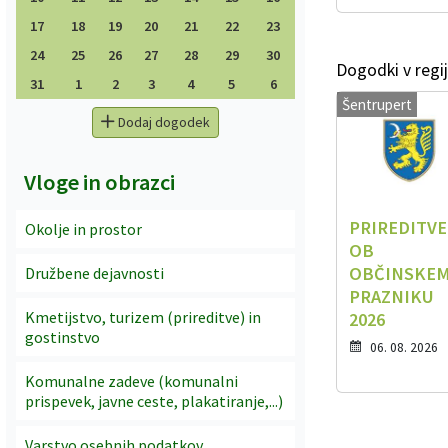
17
18
19
20
21
22
23
24
25
26
27
28
29
30
Dogodki v regij
31
1
2
3
4
5
6
Šentrupert
Dodaj dogodek
Vloge in obrazci
PRIREDITVE
Okolje in prostor
OB
OBČINSKE
Družbene dejavnosti
PRAZNIKU
Kmetijstvo, turizem (prireditve) in
2026
gostinstvo
06. 08. 2026
Komunalne zadeve (komunalni
prispevek, javne ceste, plakatiranje,...)
Varstvo osebnih podatkov