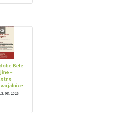
ika
dobe Bele
jine –
letne
tvarjalnice
12. 08. 2026