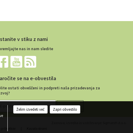
stanite v stiku z nami
premljajte nas in nam sledite
aročite se na e-obvestila
elite ostati obveščeni in podpreti naša prizadevanja za
azvoj?
Želim izvedeti več
Zapri obvestilo
ve
Zasnova, izvedba in vzdrževanje: Sigmateh d.o.o.
a piškotkov
|
Kazalo strani