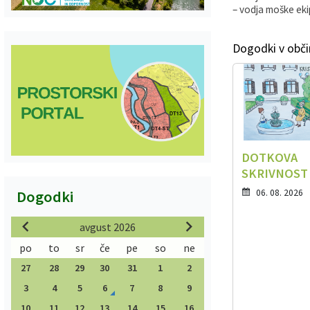
– vodja moške eki
Dogodki v obči
DOTKOVA
SKRIVNOST
06. 08. 2026
Dogodki
avgust 2026
po
to
sr
če
pe
so
ne
27
28
29
30
31
1
2
3
4
5
6
7
8
9
10
11
12
13
14
15
16