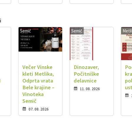
i
Semič
Semič
Metl
Večer Vinske
Dinozaver,
Po
kleti Metlika,
Počitniške
kra
M
Odprta vrata
delavnice
po
Bele krajine –
us
11. 08. 2026
Vinoteka
Semič
07. 08. 2026