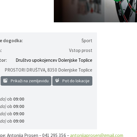
je dogodka:
Šport
:
Vstop prost
tor:
Društvo upokojencev Dolenjske Toplice
PROSTORI DRUŠTVA
,
8350 Dolenjske Toplice
Prikaži na zemljevidu
Pot do lokacije
eda)
ob
09:00
eda)
ob
09:00
eda)
ob
09:00
eda)
ob
09:00
ipe: Antonija Prosen – 041 295 356 –
antonijaprosen@gmail.com