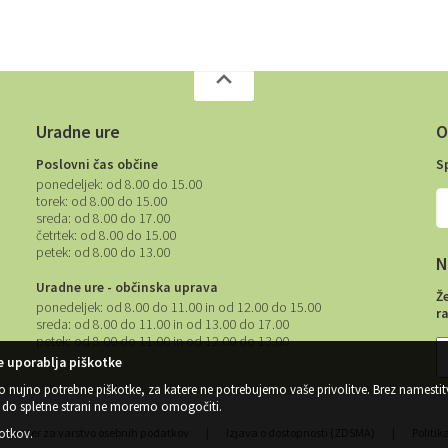
Uradne ure
O
Poslovni čas občine
S
ponedeljek:
od 8.00 do 15.00
torek:
od 8.00 do 15.00
sreda:
od 8.00 do 17.00
četrtek:
od 8.00 do 15.00
petek:
od 8.00 do 13.00
N
Uradne ure - občinska uprava
Ž
ponedeljek:
od 8.00 do 11.00 in od 12.00 do 15.00
r
sreda:
od 8.00 do 11.00 in od 13.00 do 17.00
petek:
od 8.00 do 11.00 in od 12.00 do 13.00
 uporablja piškotke
o nujno potrebne piškotke, za katere ne potrebujemo vaše privolitve. Brez namestit
do spletne strani ne moremo omogočiti.
kotkov
.
Center za varstvo osebnih podatkov
|
Izjava o dostopnosti (ZDSMA)
|
Politik