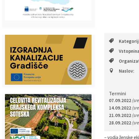
Gospodarstvo
Skupne službe
Predpisi in odloki
Folklorna skupina DPŽ Dolenjske Toplice
Pokopališča
Proračun občine
Varstvo osebnih podatkov
Vrelec
Kategori
Vstopnina
Katalog informacij javnega značaja
Lokalne volitve
Organiza
Naslov:
Fotogalerija
Prostorski akti
Vizitka občine
Termini
07.09.2022
(sr
14.09.2022
(sr
21.09.2022
(sr
28.09.2022
(sr
– vodja ženske ek