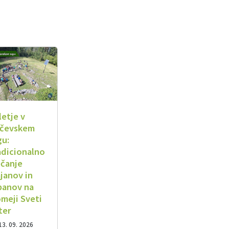
letje v
čevskem
gu:
adicionalno
ečanje
ajanov in
panov na
omeji Sveti
ter
13. 09. 2026