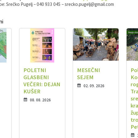
pe: Srečko Pugelj – 040 933 045 – srecko.pugelj@gmail.com
ni
POLETNI
MESEČNI
Po
GLASBENI
SEJEM
Ko
VEČERI: DEJAN
ro
02. 09. 2026
KUŠER
Tr
sr
08. 08. 2026
kr
žu
tr
Pe