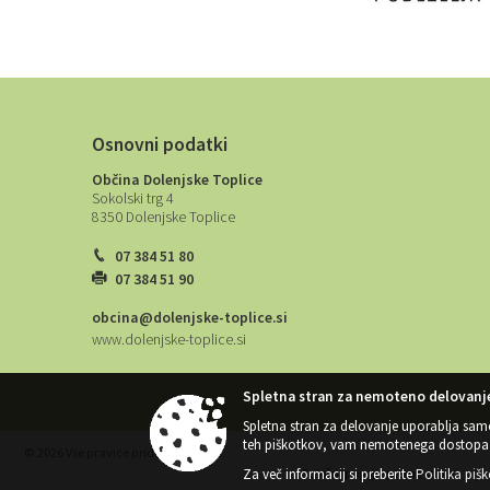
Osnovni podatki
Občina Dolenjske Toplice
Sokolski trg 4
8350 Dolenjske Toplice
07 384 51 80
07 384 51 90
obcina@dolenjske-toplice.si
www.dolenjske-toplice.si
Spletna stran za nemoteno delovanje
Spletna stran za delovanje uporablja sam
teh piškotkov, vam nemotenega dostopa 
© 2026 Vse pravice pridržane
Za več informacij si preberite
Politika piš
Splošni pogoji spletne strani
|