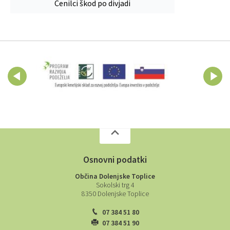
Cenilci škod po divjadi
Osnovni podatki
Občina Dolenjske Toplice
Sokolski trg 4
8350 Dolenjske Toplice
07 384 51 80
07 384 51 90