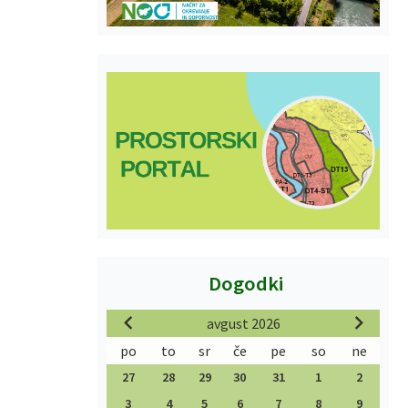
Dogodki
avgust 2026
po
to
sr
če
pe
so
ne
27
28
29
30
31
1
2
3
4
5
6
7
8
9