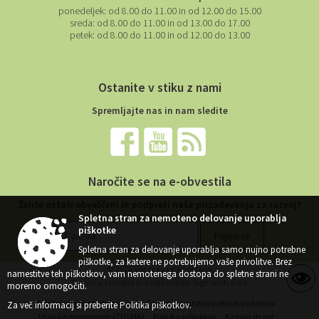
ponedeljek:
od 8.00 do 11.00 in od 12.00 do 15.00
sreda:
od 8.00 do 11.00 in od 13.00 do 17.00
petek:
od 8.00 do 11.00 in od 12.00 do 13.00
Ostanite v stiku z nami
Spremljajte nas in nam sledite
Naročite se na e-obvestila
Želite ostati obveščeni in podpreti naša prizadevanja za razvoj?
Spletna stran za nemoteno delovanje uporablja
piškotke
Spletna stran za delovanje uporablja samo nujno potrebne
piškotke, za katere ne potrebujemo vaše privolitve. Brez
© 2026 Vse pravice pridržane
namestitve teh piškotkov, vam nemotenega dostopa do spletne strani ne
Zasnova, izvedba in vzdrževanje: Sigmateh d.o.o.
moremo omogočiti.
Splošni pogoji spletne strani
Center za varstvo osebnih podatkov
Za več informacij si preberite
Politika piškotkov
.
Izjava o dostopnosti (ZDSMA)
Politika piškotkov
Kazalo strani