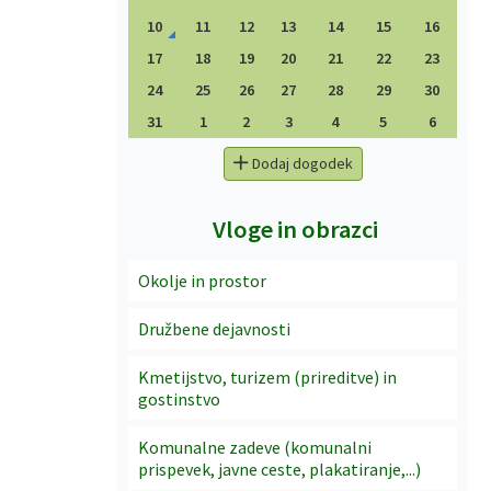
10
11
12
13
14
15
16
17
18
19
20
21
22
23
24
25
26
27
28
29
30
31
1
2
3
4
5
6
Dodaj dogodek
Vloge in obrazci
Okolje in prostor
Družbene dejavnosti
Kmetijstvo, turizem (prireditve) in
gostinstvo
Komunalne zadeve (komunalni
prispevek, javne ceste, plakatiranje,...)