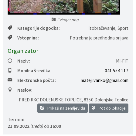
Gospodarstvo
Skupne službe
Predpisi in odloki
Folklorna skupina DPŽ Dolenjske Toplice
Cvinger.png
Pokopališča
Proračun občine
Kategorije dogodka:
Izobraževanje, Šport
Vstopnina:
Potrebna je predhodna prijava
Varstvo osebnih podatkov
Vrelec
Organizator
Katalog informacij javnega značaja
Lokalne volitve
Naziv:
MI-FIT
Fotogalerija
Prostorski akti
Mobilna številka:
041 554 117
Elektronska pošta:
matej.ivanko@gmail.com
Vizitka občine
Naslov:
PRED KKC DOLENJSKE TOPLICE
,
8350 Dolenjske Toplice
Prikaži na zemljevidu
Pot do lokacije
Termini
21.09.2022
(sreda)
ob
16:00