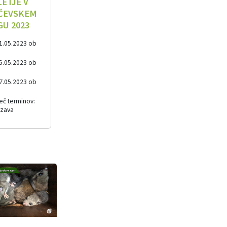
ETJE V
ČEVSKEM
U 2023
1.05.2023 ob
0
5.05.2023 ob
0
7.05.2023 ob
0
eč terminov:
zava