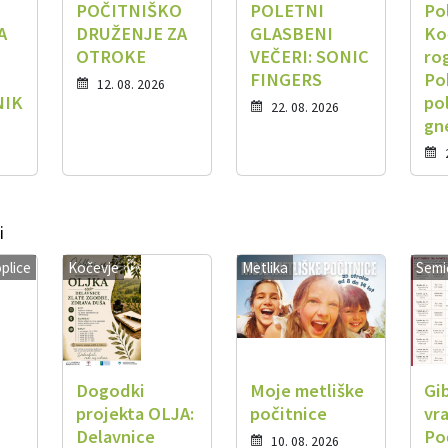
POČITNIŠKO
POLETNI
Po
A
DRUŽENJE ZA
GLASBENI
Ko
OTROKE
VEČERI: SONIC
ro
FINGERS
Po
12. 08. 2026
NIK
po
22. 08. 2026
gn
i
plice
Kočevje
Metlika
Semi
Dogodki
Moje metliške
Gi
projekta OLJA:
počitnice
vra
Delavnice
Po
10. 08. 2026