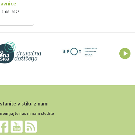
lavnice
12. 08. 2026
stanite v stiku z nami
premljajte nas in nam sledite