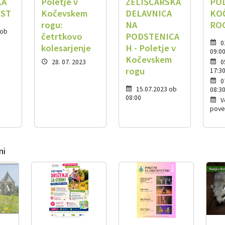
KA
Poletje v
ZELIŠČARSKA
POL
OST
Kočevskem
DELAVNICA
KO
rogu:
NA
ROG
 ob
četrtkovo
PODSTENICA
0
kolesarjenje
H - Poletje v
09:0
Kočevskem
28. 07. 2023
0
rogu
17:3
0
15.07.2023 ob
08:3
08:00
V
pove
ni