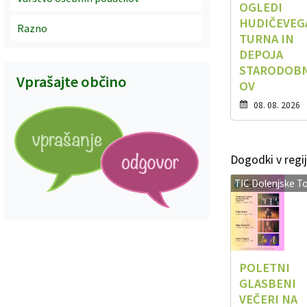
OGLEDI
HUDIČEVEG
Razno
TURNA IN
DEPOJA
STARODOB
Vprašajte občino
OV
08. 08. 2026
Dogodki v regij
TIC Dolenjske To
POLETNI
GLASBENI
VEČERI NA