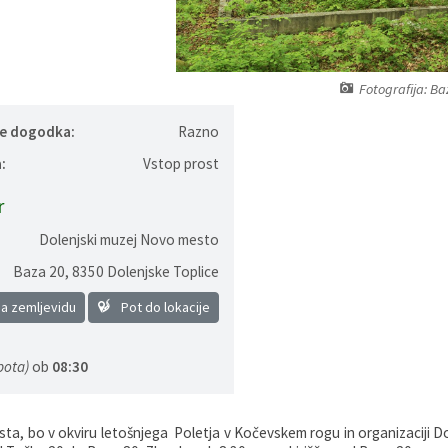
Fotografija: Ba
je dogodka:
Razno
:
Vstop prost
r
Dolenjski muzej Novo mesto
Baza 20
,
8350 Dolenjske Toplice
na zemljevidu
Pot do lokacije
bota)
ob
08:30
sta, bo v okviru letošnjega Poletja v Kočevskem rogu in organizaciji 