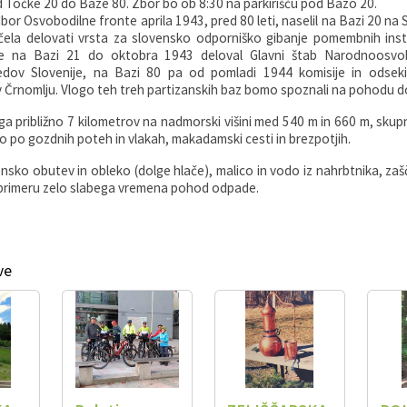
Točke 20 do Baze 80. Zbor bo ob 8:30 na parkirišču pod Bazo 20.
dbor Osvobodilne fronte aprila 1943, pred 80 leti, naselil na Bazi 20 na
ačela delovati vrsta za slovensko odporniško gibanje pomembnih insti
je na Bazi 21 do oktobra 1943 deloval Glavni štab Narodnoosvob
edov Slovenije, na Bazi 80 pa od pomladi 1944 komisije in odseki
Črnomlju. Vlogo teh treh partizanskih baz bomo spoznali na pohodu do 
ga približno 7 kilometrov na nadmorski višini med 540 m in 660 m, sku
o po gozdnih poteh in vlakah, makadamski cesti in brezpotjih.
sko obutev in obleko (dolge hlače), malico in vodo iz nahrbtnika, za
V primeru zelo slabega vremena pohod odpade.
ve