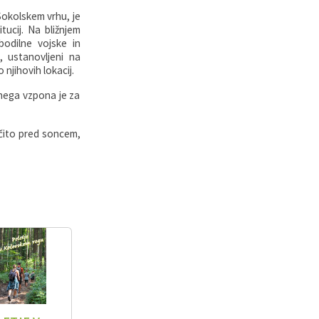
 Sokolskem vrhu, je
tucij. Na bližnjem
odilne vojske in
, ustanovljeni na
njihovih lokacij.
pnega vzpona je za
ščito pred soncem,