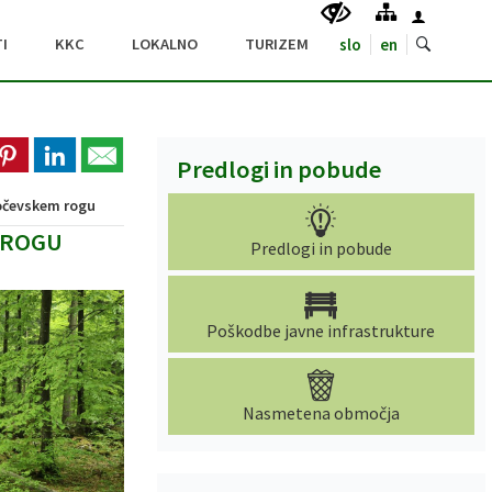
I
KKC
LOKALNO
TURIZEM
slo
en
Predlogi in pobude
Kočevskem rogu
M ROGU
Predlogi in pobude
Poškodbe javne infrastrukture
Nasmetena območja