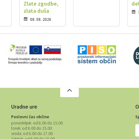
Zlate zgodbe,
de
zlata duša
08. 08. 2026
Uradne ure
O
Poslovni čas občine
S
ponedeljek:
od 8.00 do 15.00
torek:
od 8.00 do 15.00
sreda:
od 8.00 do 17.00
četrtek:
od 8.00 do 15.00