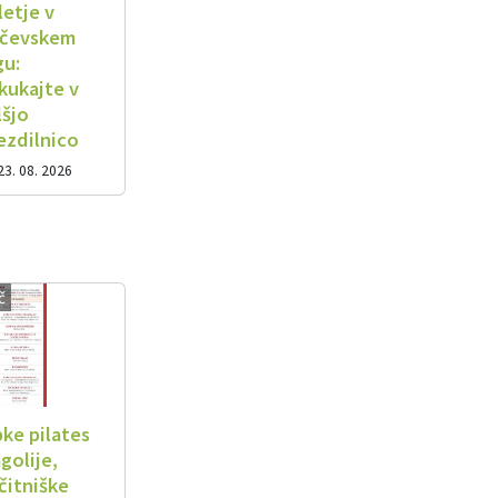
letje v
čevskem
gu:
kukajte v
lšjo
ezdilnico
23. 08. 2026
č
bke pilates
golije,
čitniške