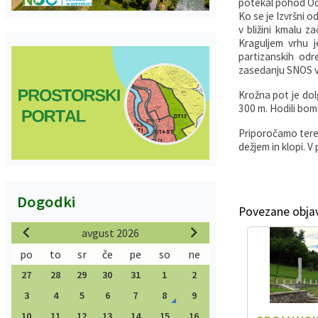
potekal pohod Od 
Ko se je Izvršni o
v bližini kmalu z
Kraguljem vrhu 
partizanskih odr
zasedanju SNOS v 
Krožna pot je dol
300 m. Hodili bom
Priporočamo teren
dežjem in klopi. 
Dogodki
Povezane obja
avgust 2026
po
to
sr
če
pe
so
ne
27
28
29
30
31
1
2
3
4
5
6
7
8
9
10
11
12
13
14
15
16