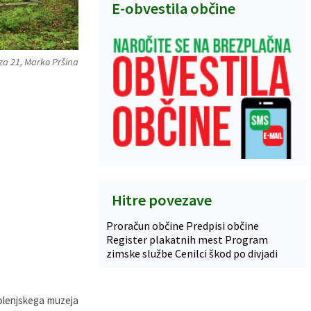
E-obvestila občine
za 21, Marko Pršina
Hitre povezave
Proračun občine
Predpisi občine
Register plakatnih mest
Program
zimske službe
Cenilci škod po divjadi
Dolenjskega muzeja