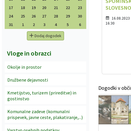
SPOMINS
SLOVESN
17
18
19
20
21
22
23
24
25
26
27
28
29
30
16.08.2023
16:30
31
1
2
3
4
5
6
Dodaj dogodek
Vloge in obrazci
Okolje in prostor
Družbene dejavnosti
Dogodki v obči
Kmetijstvo, turizem (prireditve) in
gostinstvo
Komunalne zadeve (komunalni
prispevek, javne ceste, plakatiranje,...)
Varstvo osebnih podatkov