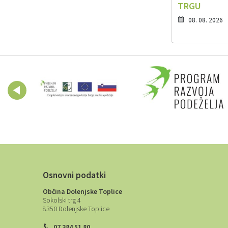
TRGU
08. 08. 2026
Osnovni podatki
Občina Dolenjske Toplice
Sokolski trg 4
8350 Dolenjske Toplice
07 384 51 80