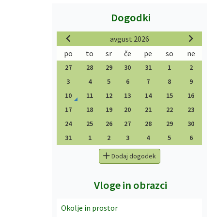
Dogodki
avgust 2026
po
to
sr
če
pe
so
ne
27
28
29
30
31
1
2
3
4
5
6
7
8
9
10
11
12
13
14
15
16
17
18
19
20
21
22
23
24
25
26
27
28
29
30
31
1
2
3
4
5
6
Dodaj dogodek
Vloge in obrazci
Okolje in prostor