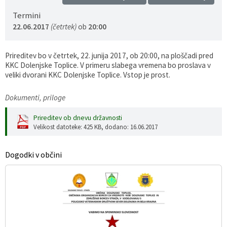
Gospodarstvo
Skupne službe
Predpisi in odloki
Folklorna skupina DPŽ Dolenjske Toplice
Termini
22.06.2017
(četrtek)
ob
20:00
Pokopališča
Proračun občine
Prireditev bo v četrtek, 22. junija 2017, ob 20:00, na ploščadi pred
Varstvo osebnih podatkov
Vrelec
KKC Dolenjske Toplice. V primeru slabega vremena bo proslava v
veliki dvorani KKC Dolenjske Toplice. Vstop je prost.
Katalog informacij javnega značaja
Lokalne volitve
Dokumenti, priloge
Fotogalerija
Prostorski akti
Prireditev ob dnevu državnosti
Velikost datoteke: 425 KB
, dodano: 16.06.2017
Vizitka občine
Dogodki v občini