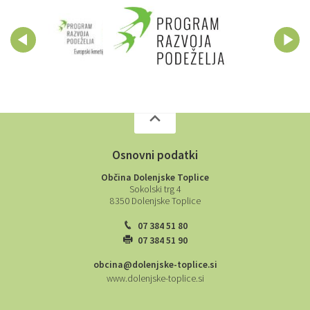
Osnovni podatki
Občina Dolenjske Toplice
Sokolski trg 4
8350 Dolenjske Toplice
07 384 51 80
07 384 51 90
obcina@dolenjske-toplice.si
www.dolenjske-toplice.si