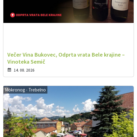
Večer Vina Bukovec, Odprta vrata Bele krajine –
Vinoteka Semič
14. 08. 2026
Mokronog - Trebelno