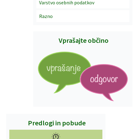
Varstvo osebnih podatkov
Razno
Vprašajte občino
Predlogi in pobude