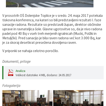
Gospodarstvo
Skupne službe
Predpisi in odloki
Folklorna skupina DPŽ Dolenjske Toplice
V prosotrih OŠ Dolenjske Toplice je v sredo. 24. maja 2017 potekala
Pokopališča
Proračun občine
tiskovna konferenca, na kateri so bili predstavljeni rezultati I. faze
sanacije radona. Rezultate so predstavili župan, direktor občinske
uprave in ravnateljica šole. Glavne ugotovitve so, da je nivo radona
Varstvo osebnih podatkov
Vrelec
padel pod 40 Bq v vseh treh merjenih igralnicah (Mucki, Polžki in
Metuljčki). Pred sanacijo je bila raven radona več kot 3.000 Bq, kar
Katalog informacij javnega značaja
Lokalne volitve
je za skoraj desetkrat presežena dovoljena raven.
V priponki se nahaja celotno poročilo.
Fotogalerija
Prostorski akti
Dokumenti, priloge
Vizitka občine
Analiza
Velikost datoteke: 4 MB
, dodano: 24.05.2017
Fotogalerija