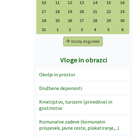
10
11
12
13
14
15
16
17
18
19
20
21
22
23
24
25
26
27
28
29
30
31
1
2
3
4
5
6
Dodaj dogodek
Vloge in obrazci
Okolje in prostor
Družbene dejavnosti
Kmetijstvo, turizem (prireditve) in
gostinstvo
Komunalne zadeve (komunalni
prispevek, javne ceste, plakatiranje,...)