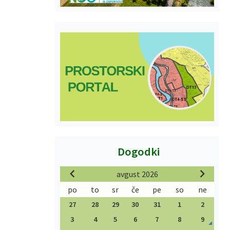
Dogodki
avgust 2026
po
to
sr
če
pe
so
ne
27
28
29
30
31
1
2
3
4
5
6
7
8
9