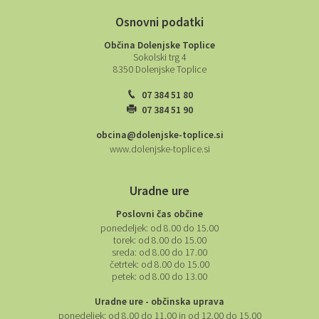
Osnovni podatki
Občina Dolenjske Toplice
Sokolski trg 4
8350 Dolenjske Toplice
07 384 51 80
07 384 51 90
obcina@dolenjske-toplice.si
www.dolenjske-toplice.si
Uradne ure
Poslovni čas občine
ponedeljek:
od 8.00 do 15.00
torek:
od 8.00 do 15.00
sreda:
od 8.00 do 17.00
četrtek:
od 8.00 do 15.00
petek:
od 8.00 do 13.00
Uradne ure - občinska uprava
ponedeljek:
od 8.00 do 11.00 in od 12.00 do 15.00