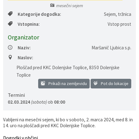
mesečni sejem
Gospodarstvo
Skupne službe
Predpisi in odloki
Folklorna skupina DPŽ Dolenjske Toplice
Kategorije dogodka:
Sejem, tržnica
Vstopnina:
Vstop prost
Pokopališča
Proračun občine
Organizator
Varstvo osebnih podatkov
Vrelec
Naziv:
Maršanič Ljubica s.p.
Katalog informacij javnega značaja
Lokalne volitve
Naslov:
Ploščad pred KKC Dolenjske Toplice
,
8350 Dolenjske
Fotogalerija
Prostorski akti
Toplice
Prikaži na zemljevidu
Pot do lokacije
Vizitka občine
Termini
02.03.2024
(sobota)
ob
08:00
Vabljeni na mesečni sejem, ki bo v soboto, 2. marca 2024, med 8. in
14. uro na ploščadi pred KKC Dolenjske Toplice.
Dogodki v občini