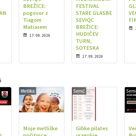
BREŽICE:
FESTIVAL
GL
JAN
pogovor z
STARE GLASBE
VE
Tiagom
SEVIQC
FI
Matiasem
BREŽICE:
HUDIČEV
17. 08. 2026
TURN,
SOTESKA
17. 08. 2026
i
Metlika
Semič
Semi
Moje metliške
Gibke pilates
Ve
D
počitnice
vragolije,
Bu