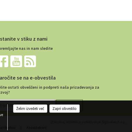
stanite v stiku z nami
premljajte nas in nam sledite
aročite se na e-obvestila
elite ostati obveščeni in podpreti naša prizadevanja za
azvoj?
Želim izvedeti več
Zapri obvestilo
ve
Zasnova, izvedba in vzdrževanje: Sigmateh d.o.o.
a piškotkov
|
Kazalo strani