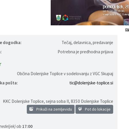
je dogodka:
Tečaj, delavnica, predavanje
:
Potrebna je predhodna prijava
r
Občina Dolenjske Toplice v sodelovanju z VGC Skupaj
ka pošta:
tic@dolenjske-toplice.si
KKC Dolenjske Toplice, sejna soba II
,
8350 Dolenjske Toplice
Prikaži na zemljevidu
Pot do lokacije
nedeljek)
ob
17:00