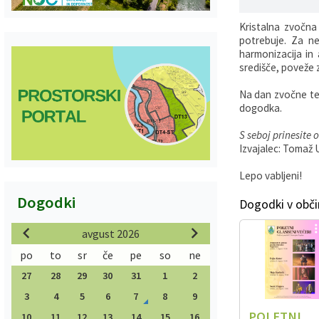
Kristalna zvočna
potrebuje. Za ne
harmonizacija in 
središče, poveže z
Na dan zvočne ter
dogodka.
S seboj prinesite 
Izvajalec: Tomaž 
Lepo vabljeni!
Dogodki
Dogodki v obči
avgust 2026
po
to
sr
če
pe
so
ne
27
28
29
30
31
1
2
3
4
5
6
7
8
9
POLETNI
10
11
12
13
14
15
16