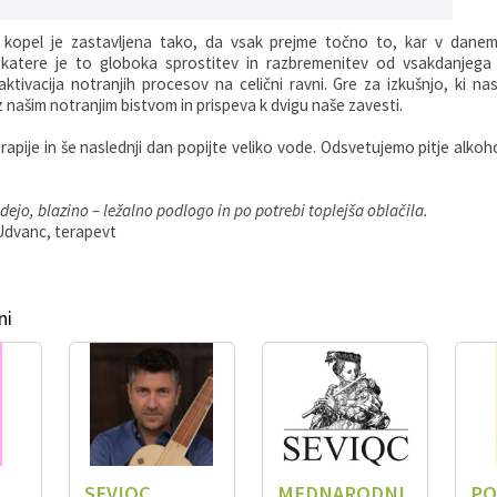
 kopel je zastavljena tako, da vsak prejme točno to, kar v danem
katere je to globoka sprostitev in razbremenitev od vsakdanjega
aktivacija notranjih procesov na celični ravni. Gre za izkušnjo, ki n
 našim notranjim bistvom in prispeva k dvigu naše zavesti.
apije in še naslednji dan popijte veliko vode. Odsvetujemo pitje alkoh
odejo, blazino – ležalno podlogo in po potrebi toplejša oblačila.
Udvanc, terapevt
ni
SEVIQC
MEDNARODNI
PO