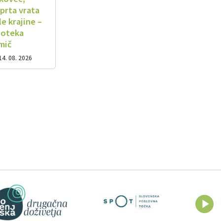
prta vrata
e krajine –
noteka
mič
14. 08. 2026