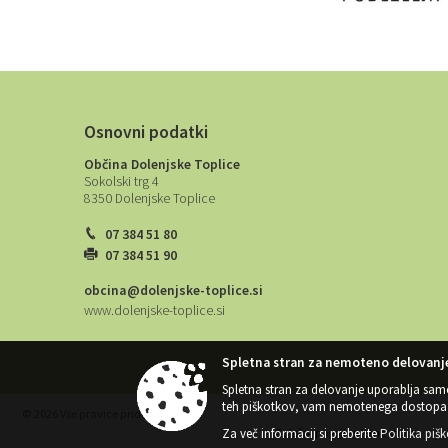
Osnovni podatki
Občina Dolenjske Toplice
Sokolski trg 4
8350 Dolenjske Toplice
07 384 51 80
07 384 51 90
obcina@dolenjske-toplice.si
www.dolenjske-toplice.si
Spletna stran za nemoteno delovanje
Spletna stran za delovanje uporablja sam
teh piškotkov, vam nemotenega dostopa 
© 2026 Vse pravice pridržane
Za več informacij si preberite
Politika piš
Splošni pogoji spletne strani
|