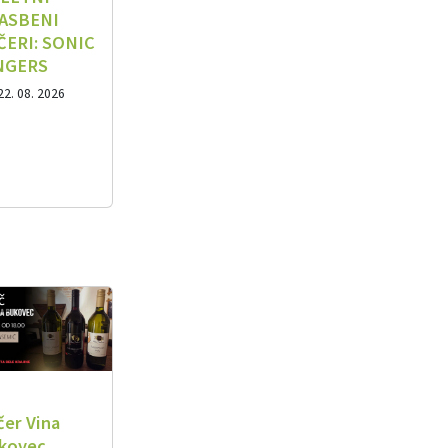
ASBENI
ČERI: SONIC
NGERS
22. 08. 2026
č
čer Vina
kovec,