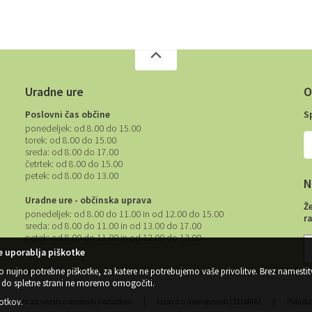
Uradne ure
O
Poslovni čas občine
S
ponedeljek:
od 8.00 do 15.00
torek:
od 8.00 do 15.00
sreda:
od 8.00 do 17.00
četrtek:
od 8.00 do 15.00
petek:
od 8.00 do 13.00
N
Uradne ure - občinska uprava
Ž
ponedeljek:
od 8.00 do 11.00 in od 12.00 do 15.00
r
sreda:
od 8.00 do 11.00 in od 13.00 do 17.00
petek:
od 8.00 do 11.00 in od 12.00 do 13.00
 uporablja piškotke
o nujno potrebne piškotke, za katere ne potrebujemo vaše privolitve. Brez namestit
do spletne strani ne moremo omogočiti.
kotkov
.
Center za varstvo osebnih podatkov
|
Izjava o dostopnosti (ZDSMA)
|
Politik