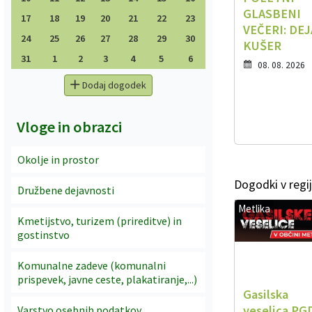
GLASBENI
17
18
19
20
21
22
23
VEČERI: DE
24
25
26
27
28
29
30
KUŠER
31
1
2
3
4
5
6
08. 08. 2026
Dodaj dogodek
Vloge in obrazci
Okolje in prostor
Dogodki v regij
Družbene dejavnosti
Metlika
Kmetijstvo, turizem (prireditve) in
gostinstvo
Komunalne zadeve (komunalni
prispevek, javne ceste, plakatiranje,...)
Gasilska
veselica PG
Varstvo osebnih podatkov