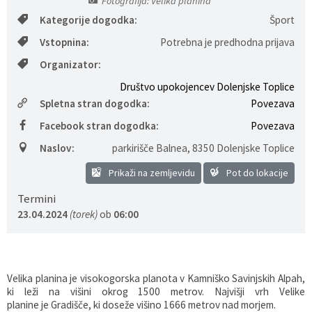
Fotografija: Velika planina
Kategorije dogodka:
Šport
Gospodarstvo
Skupne službe
Predpisi in odloki
Folklorna skupina DPŽ Dolenjske Toplice
Vstopnina:
Potrebna je predhodna prijava
Pokopališča
Proračun občine
Organizator:
Društvo upokojencev Dolenjske Toplice
Varstvo osebnih podatkov
Vrelec
Spletna stran dogodka:
Povezava
Katalog informacij javnega značaja
Lokalne volitve
Facebook stran dogodka:
Povezava
Naslov:
parkirišče Balnea
,
8350 Dolenjske Toplice
Fotogalerija
Prostorski akti
Prikaži na zemljevidu
Pot do lokacije
Vizitka občine
Termini
23.04.2024
(torek)
ob
06:00
Velika planina je visokogorska planota v Kamniško Savinjskih Alpah,
ki leži na višini okrog 1500 metrov. Najvišji vrh Velike
planine je Gradišče, ki doseže višino 1666 metrov nad morjem.