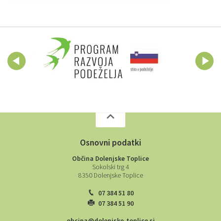
Osnovni podatki
Občina Dolenjske Toplice
Sokolski trg 4
8350 Dolenjske Toplice
07 384 51 80
07 384 51 90
obcina@dolenjske-toplice.si