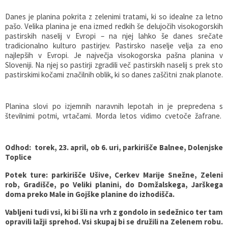
Danes je planina pokrita z zelenimi tratami, ki so idealne za letno
pašo. Velika planina je ena izmed redkih še delujočih visokogorskih
pastirskih naselij v Evropi – na njej lahko še danes srečate
tradicionalno kulturo pastirjev. Pastirsko naselje velja za eno
najlepših v Evropi. Je največja visokogorska pašna planina v
Sloveniji. Na njej so pastirji zgradili več pastirskih naselij s prek sto
pastirskimi kočami značilnih oblik, ki so danes zaščitni znak planote.
Planina slovi po izjemnih naravnih lepotah in je prepredena s
številnimi potmi, vrtačami. Morda letos vidimo cvetoče žafrane.
Odhod: torek, 23. april, ob 6. uri, parkirišče Balnee, Dolenjske
Toplice
Potek ture: parkirišče Ušive, Cerkev Marije Snežne, Zeleni
rob, Gradišče, po Veliki planini, do Domžalskega, Jarškega
doma preko Male in Gojške planine do izhodišča.
Vabljeni tudi vsi, ki bi šli na vrh z gondolo in sedežnico ter tam
opravili lažji sprehod. Vsi skupaj bi se družili na Zelenem robu.