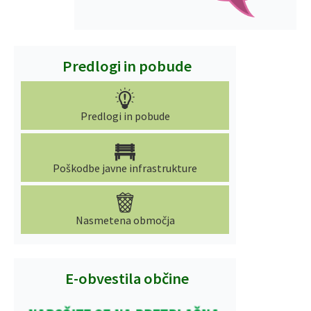
Predlogi in pobude
Predlogi in pobude
Poškodbe javne infrastrukture
Nasmetena območja
E-obvestila občine