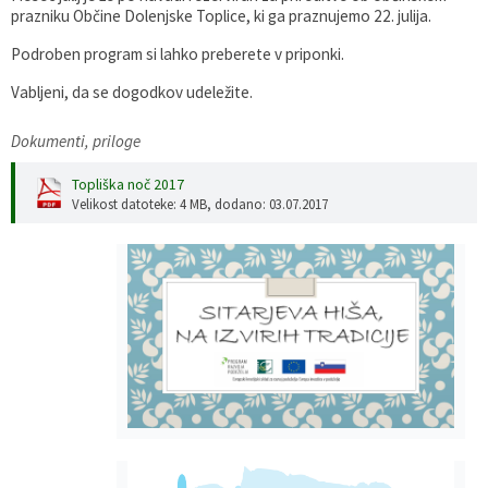
prazniku Občine Dolenjske Toplice, ki ga praznujemo 22. julija.
Gospodarstvo
Skupne službe
Predpisi in odloki
Folklorna skupina DPŽ Dolenjske Toplice
Podroben program si lahko preberete v priponki.
Pokopališča
Proračun občine
Vabljeni, da se dogodkov udeležite.
Varstvo osebnih podatkov
Vrelec
Dokumenti, priloge
Topliška noč 2017
Katalog informacij javnega značaja
Lokalne volitve
Velikost datoteke: 4 MB
, dodano: 03.07.2017
Fotogalerija
Prostorski akti
Vizitka občine