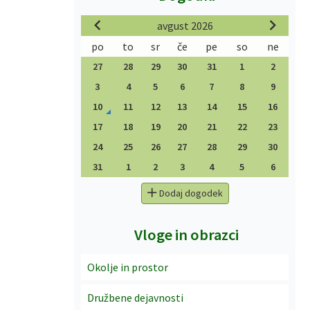
avgust 2026
po
to
sr
če
pe
so
ne
27
28
29
30
31
1
2
3
4
5
6
7
8
9
10
11
12
13
14
15
16
17
18
19
20
21
22
23
24
25
26
27
28
29
30
31
1
2
3
4
5
6
Dodaj dogodek
Vloge in obrazci
Okolje in prostor
Družbene dejavnosti