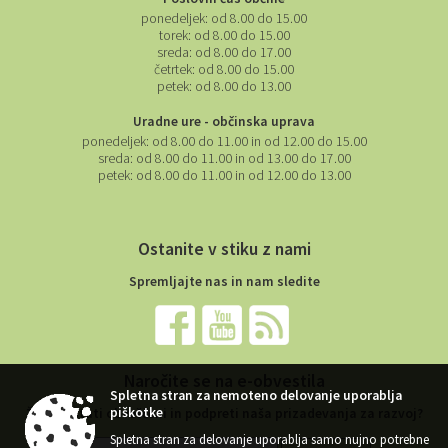
Poslovni čas občine
ponedeljek:
od 8.00 do 15.00
torek:
od 8.00 do 15.00
sreda:
od 8.00 do 17.00
četrtek:
od 8.00 do 15.00
petek:
od 8.00 do 13.00
Uradne ure - občinska uprava
ponedeljek:
od 8.00 do 11.00 in od 12.00 do 15.00
sreda:
od 8.00 do 11.00 in od 13.00 do 17.00
petek:
od 8.00 do 11.00 in od 12.00 do 13.00
Ostanite v stiku z nami
Spremljajte nas in nam sledite
Naročite se na e-obvestila
Spletna stran za nemoteno delovanje uporablja
piškotke
Želite ostati obveščeni in podpreti naša prizadevanja za razvoj?
Spletna stran za delovanje uporablja samo nujno potrebne