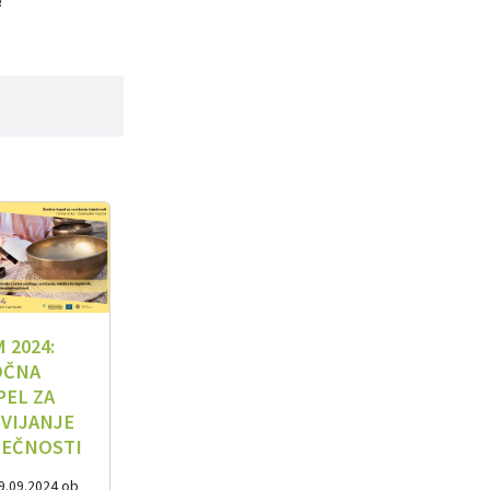
!
 2024:
OČNA
PEL ZA
VIJANJE
JEČNOSTI
9.09.2024 ob