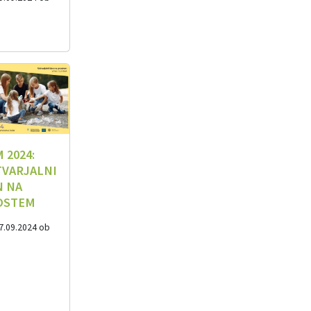
0
 2024:
TVARJALNI
N NA
OSTEM
7.09.2024 ob
0