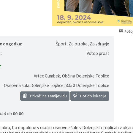
Foto
je dogodka:
Šport, Za otroke, Za zdravje
:
Vstop prost
r
Vrtec Gumbek, Občina Dolenjske Toplice
Osnovna šola Dolenjske Toplice
,
8350 Dolenjske Toplice
Prikaži na zemljevidu
Pot do lokacije
eda)
ob
00:00
embra, bo dopoldne v okolici osnovne šole v Dolenjskih Toplicah v okvi