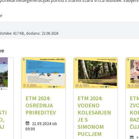
potekal medegeneracijski pohod s starimi starši Vrtca Gumbek. Vabljeni
e
atoteke: 417 KB
, dodano: 22.08.2024
ve
ETM 2024:
ETM 2024:
ETM
OSREDNJA
VODENO
ZV
STI
PRIREDITEV
KOLESARJEN
KO
O,
JE S
RAZ
21.09.2024 ob
AJ
SIMONOM
ČU
09:00
O
PUCLJEM
1