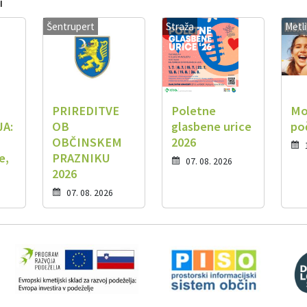
i
Šentrupert
Straža
Metl
PRIREDITVE
Poletne
Mo
JA:
OB
glasbene urice
po
OBČINSKEM
2026
e,
PRAZNIKU
07. 08. 2026
2026
07. 08. 2026