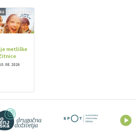
ika
je metliške
čitnice
10. 08. 2026