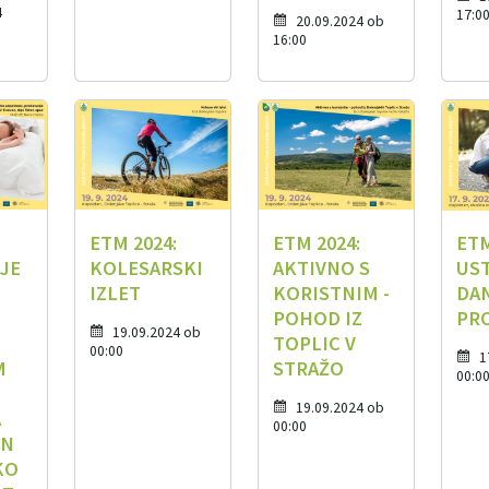
4
17:0
20.09.2024 ob
16:00
ETM 2024:
ETM 2024:
ETM
JE
KOLESARSKI
AKTIVNO S
US
IZLET
KORISTNIM -
DA
POHOD IZ
PR
19.09.2024 ob
TOPLIC V
00:00
1
M
STRAŽO
00:0
19.09.2024 ob
A
00:00
IN
KO