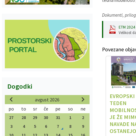
tedna mobilnosti 
Dokumenti, prilog
ETM 2024
Velikost d
Povezane obja
Dogodki
EVROPSKI
avgust 2026
TEDEN
po
to
sr
če
pe
so
ne
MOBILNO
JE ŽE MIM
27
28
29
30
31
1
2
NAVADE N
3
4
5
6
7
8
9
OSTANEJ
10
11
12
13
14
15
16