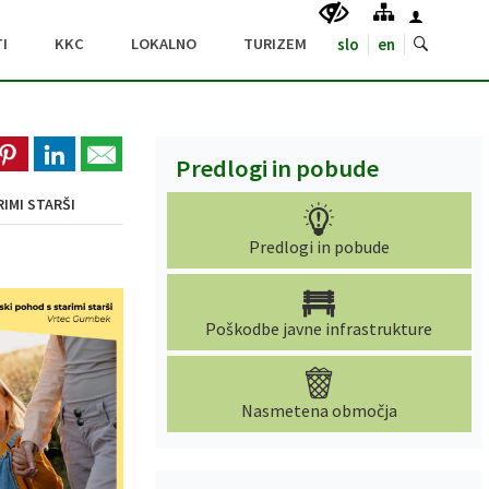
I
KKC
LOKALNO
TURIZEM
slo
en
Predlogi in pobude
IMI STARŠI
Predlogi in pobude
Poškodbe javne infrastrukture
Nasmetena območja