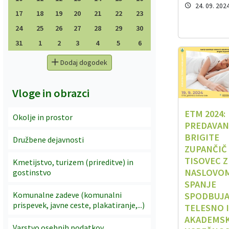
24. 09. 202
17
18
19
20
21
22
23
24
25
26
27
28
29
30
31
1
2
3
4
5
6
Dodaj dogodek
Vloge in obrazci
ETM 2024:
Okolje in prostor
PREDAVAN
BRIGITE
Družbene dejavnosti
ZUPANČIČ
TISOVEC Z
Kmetijstvo, turizem (prireditve) in
NASLOVO
gostinstvo
SPANJE
Komunalne zadeve (komunalni
SPODBUJ
prispevek, javne ceste, plakatiranje,...)
TELESNO 
AKADEMS
Varstvo osebnih podatkov