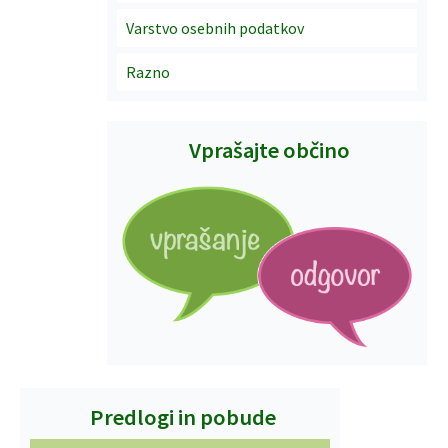
Varstvo osebnih podatkov
Razno
Vprašajte občino
Predlogi in pobude