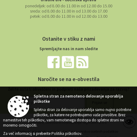
ponedeljek:
od 8.00 do 11.00 in od 12.00 do 15.00
sreda:
od 8.00 do 11.00 in od 13.00 do 17.00
petek:
od 8.00 do 11.00 in od 12.00 do 13.00
Ostanite v stiku z nami
Spremljajte nas in nam sledite
Naročite se na e-obvestila
Želite ostati obveščeni in podpreti naša prizadevanja za razvoj?
Spletna stran za nemoteno delovanje uporablja
piškotke
Spletna stran za delovanje uporablja samo nujno potrebne
piškotke, za katere ne potrebujemo vaše privolitve. Brez
© 2026 Vse pravice pridržane
namestitve teh piškotkov, vam nemotenega dostopa do spletne strani ne
Zasnova, izvedba in vzdrževanje: Sigmateh d.o.o.
moremo omogočiti.
Splošni pogoji spletne strani
Center za varstvo osebnih podatkov
Za več informacij si preberite
Politika piškotkov
.