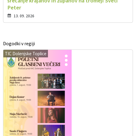
srečanje krajanov in županov na tromeji Sveti
Peter
13. 09. 2026
Dogodki v regiji
TIC Dolenjske Toplice