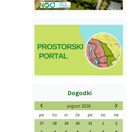
Dogodki
avgust 2026
po
to
sr
če
pe
so
ne
27
28
29
30
31
1
2
3
4
5
6
7
8
9