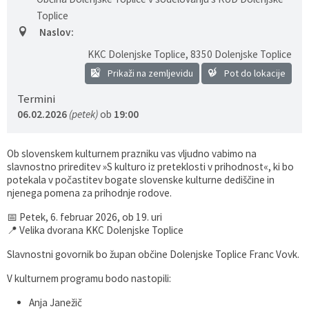
Toplice
Naslov:
KKC Dolenjske Toplice
,
8350 Dolenjske Toplice
Prikaži na zemljevidu
Pot do lokacije
Termini
06.02.2026
(petek)
ob
19:00
Ob slovenskem kulturnem prazniku vas vljudno vabimo na
slavnostno prireditev »S kulturo iz preteklosti v prihodnost«, ki bo
potekala v počastitev bogate slovenske kulturne dediščine in
njenega pomena za prihodnje rodove.
📅 Petek, 6. februar 2026, ob 19. uri
📍 Velika dvorana KKC Dolenjske Toplice
Slavnostni govornik bo župan občine Dolenjske Toplice Franc Vovk.
V kulturnem programu bodo nastopili:
Anja Janežič