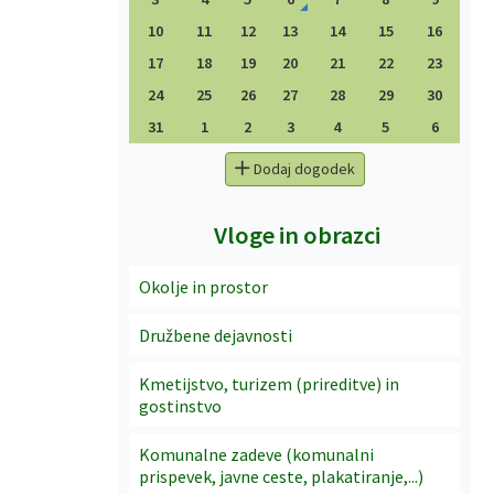
10
11
12
13
14
15
16
17
18
19
20
21
22
23
24
25
26
27
28
29
30
31
1
2
3
4
5
6
Dodaj dogodek
Vloge in obrazci
Okolje in prostor
Družbene dejavnosti
Kmetijstvo, turizem (prireditve) in
gostinstvo
Komunalne zadeve (komunalni
prispevek, javne ceste, plakatiranje,...)