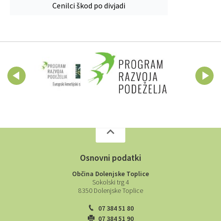
Cenilci škod po divjadi
Osnovni podatki
Občina Dolenjske Toplice
Sokolski trg 4
8350 Dolenjske Toplice
07 384 51 80
07 384 51 90