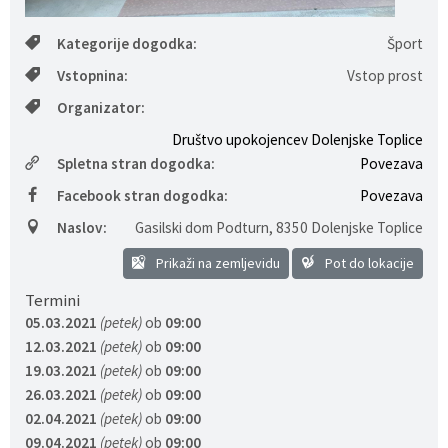
Gospodarstvo
Skupne službe
Predpisi in odloki
Folklorna skupina DPŽ Dolenjske Toplice
Kategorije dogodka:
Šport
Vstopnina:
Vstop prost
Pokopališča
Proračun občine
Organizator:
Varstvo osebnih podatkov
Vrelec
Društvo upokojencev Dolenjske Toplice
Spletna stran dogodka:
Povezava
Katalog informacij javnega značaja
Lokalne volitve
Facebook stran dogodka:
Povezava
Naslov:
Gasilski dom Podturn
,
8350 Dolenjske Toplice
Fotogalerija
Prostorski akti
Prikaži na zemljevidu
Pot do lokacije
Vizitka občine
Termini
05.03.2021
(petek)
ob
09:00
12.03.2021
(petek)
ob
09:00
19.03.2021
(petek)
ob
09:00
26.03.2021
(petek)
ob
09:00
02.04.2021
(petek)
ob
09:00
09.04.2021
(petek)
ob
09:00