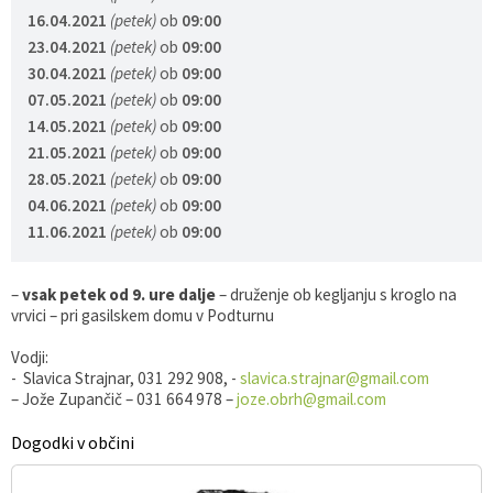
16.04.2021
(petek)
ob
09:00
23.04.2021
(petek)
ob
09:00
30.04.2021
(petek)
ob
09:00
07.05.2021
(petek)
ob
09:00
14.05.2021
(petek)
ob
09:00
21.05.2021
(petek)
ob
09:00
28.05.2021
(petek)
ob
09:00
04.06.2021
(petek)
ob
09:00
11.06.2021
(petek)
ob
09:00
–
vsak petek od 9. ure dalje
– druženje ob kegljanju s kroglo na
vrvici – pri gasilskem domu v Podturnu
Vodji:
- Slavica Strajnar, 031 292 908, -
slavica.strajnar@gmail.com
– Jože Zupančič – 031 664 978 –
joze.obrh@gmail.com
Dogodki v občini