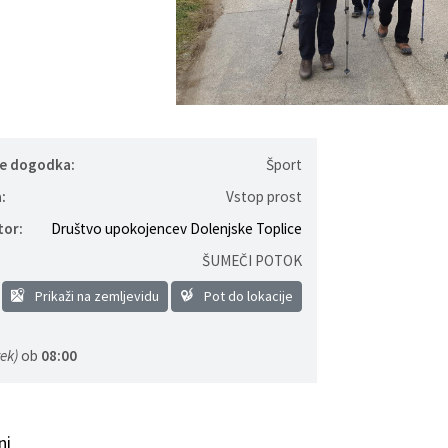
je dogodka:
Šport
:
Vstop prost
tor:
Društvo upokojencev Dolenjske Toplice
ŠUMEČI POTOK
Prikaži na zemljevidu
Pot do lokacije
ek)
ob
08:00
ANCE
ni