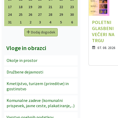
17
18
19
20
21
22
23
24
25
26
27
28
29
30
POLETNI
31
1
2
3
4
5
6
GLASBENI
Dodaj dogodek
VEČERI NA
TRGU
Vloge in obrazci
07. 08. 2026
Okolje in prostor
Družbene dejavnosti
Kmetijstvo, turizem (prireditve) in
gostinstvo
Komunalne zadeve (komunalni
prispevek, javne ceste, plakatiranje,...)
Varstvo osebnih podatkov