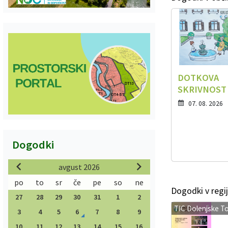
DOTKOVA
SKRIVNOST
07. 08. 2026
Dogodki
avgust 2026
po
to
sr
če
pe
so
ne
Dogodki v regij
27
28
29
30
31
1
2
TIC Dolenjske To
3
4
5
6
7
8
9
10
11
12
13
14
15
16