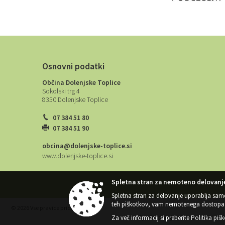
Osnovni podatki
Občina Dolenjske Toplice
Sokolski trg 4
8350 Dolenjske Toplice
07 384 51 80
07 384 51 90
obcina@dolenjske-toplice.si
www.dolenjske-toplice.si
Spletna stran za nemoteno delovanje
Spletna stran za delovanje uporablja sam
teh piškotkov, vam nemotenega dostopa 
© 2026 Vse pravice pridržane
Za več informacij si preberite
Politika piš
Splošni pogoji spletne strani
|