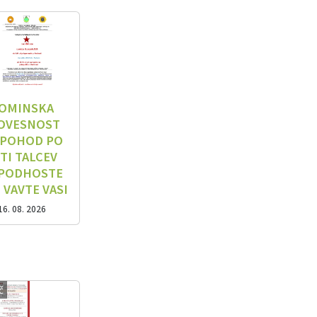
OMINSKA
OVESNOST
 POHOD PO
TI TALCEV
 PODHOSTE
 VAVTE VASI
16. 08. 2026
č