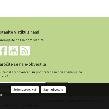
stanite v stiku z nami
premljajte nas in nam sledite
aročite se na e-obvestila
elite ostati obveščeni in podpreti naša prizadevanja za
azvoj?
Želim izvedeti več
Zapri obvestilo
ve
Zasnova, izvedba in vzdrževanje: Sigmateh d.o.o.
a piškotkov
|
Kazalo strani