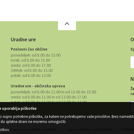
Uradne ure
O
Poslovni čas občine
S
ponedeljek:
od 8.00 do 15.00
torek:
od 8.00 do 15.00
sreda:
od 8.00 do 17.00
četrtek:
od 8.00 do 15.00
petek:
od 8.00 do 13.00
N
Uradne ure - občinska uprava
Ž
ponedeljek:
od 8.00 do 11.00 in od 12.00 do 15.00
r
sreda:
od 8.00 do 11.00 in od 13.00 do 17.00
petek:
od 8.00 do 11.00 in od 12.00 do 13.00
 uporablja piškotke
o nujno potrebne piškotke, za katere ne potrebujemo vaše privolitve. Brez namestit
do spletne strani ne moremo omogočiti.
kotkov
.
Center za varstvo osebnih podatkov
|
Izjava o dostopnosti (ZDSMA)
|
Politik