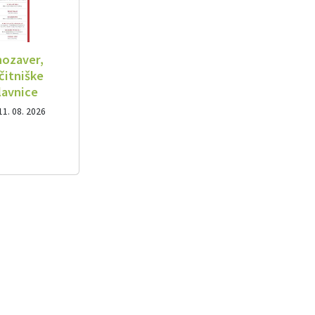
nozaver,
čitniške
lavnice
11. 08. 2026