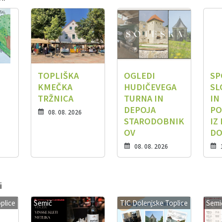
TOPLIŠKA
OGLEDI
SP
KMEČKA
HUDIČEVEGA
SL
TRŽNICA
TURNA IN
IN
DEPOJA
PO
08. 08. 2026
STARODOBNIK
IZ
OV
DO
08. 08. 2026
i
plice
Semič
TIC Dolenjske Toplice
Semi