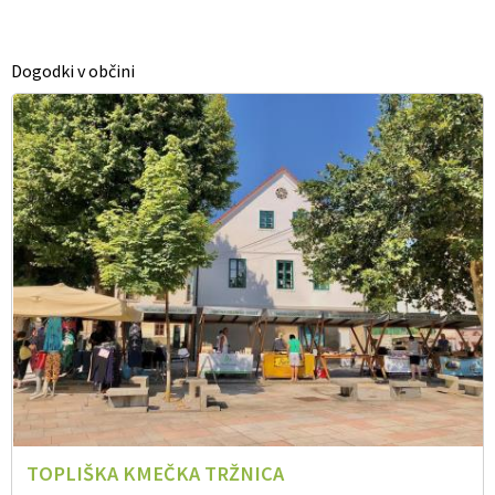
DRUŽENJE DRUŽENJE OB KEGLJANJU S KROGLO NA VRVICIOB
KEGLJANJU S KROGLO NA VRVICI
Dogodki v občini
TOPLIŠKA KMEČKA TRŽNICA