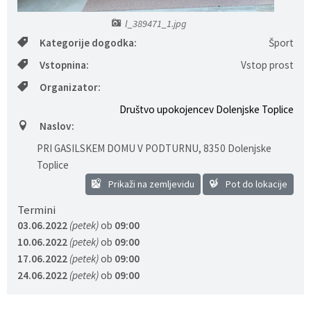
Gospodarstvo
Skupne službe
Predpisi in odloki
Folklorna skupina DPŽ Dolenjske Toplice
l_389471_1.jpg
Kategorije dogodka:
Šport
Pokopališča
Proračun občine
Vstopnina:
Vstop prost
Organizator:
Varstvo osebnih podatkov
Vrelec
Društvo upokojencev Dolenjske Toplice
Katalog informacij javnega značaja
Lokalne volitve
Naslov:
PRI GASILSKEM DOMU V PODTURNU
,
8350 Dolenjske
Fotogalerija
Prostorski akti
Toplice
Prikaži na zemljevidu
Pot do lokacije
Vizitka občine
Termini
03.06.2022
(petek)
ob
09:00
10.06.2022
(petek)
ob
09:00
17.06.2022
(petek)
ob
09:00
24.06.2022
(petek)
ob
09:00