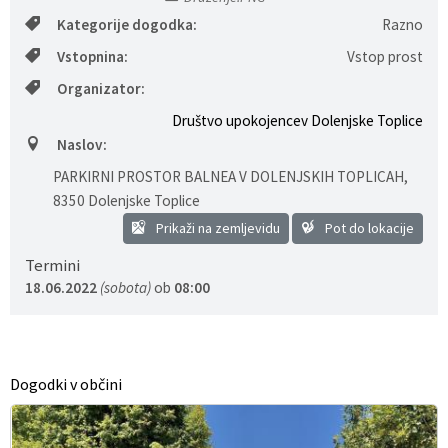
Kategorije dogodka:
Razno
Gospodarstvo
Skupne službe
Predpisi in odloki
Folklorna skupina DPŽ Dolenjske Toplice
Vstopnina:
Vstop prost
Pokopališča
Proračun občine
Organizator:
Društvo upokojencev Dolenjske Toplice
Varstvo osebnih podatkov
Vrelec
Naslov:
PARKIRNI PROSTOR BALNEA V DOLENJSKIH TOPLICAH
,
Katalog informacij javnega značaja
Lokalne volitve
8350 Dolenjske Toplice
Prikaži na zemljevidu
Pot do lokacije
Fotogalerija
Prostorski akti
Termini
Vizitka občine
18.06.2022
(sobota)
ob
08:00
SREČANJE UPOKOJENCEV PZDU V TREBNJEM
Dogodki v občini