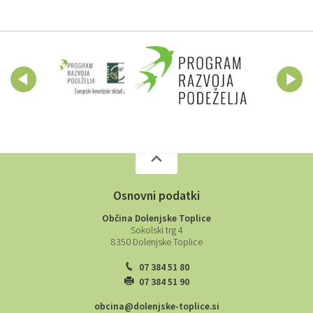
Osnovni podatki
Občina Dolenjske Toplice
Sokolski trg 4
8350 Dolenjske Toplice
07 384 51 80
07 384 51 90
obcina@dolenjske-toplice.si