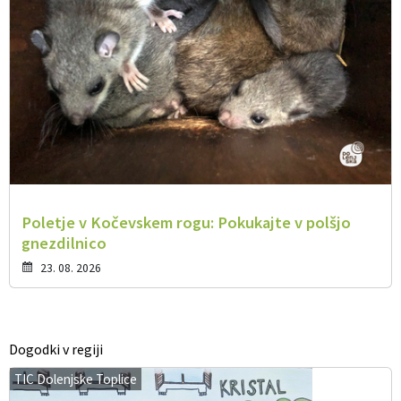
Poletje v Kočevskem rogu: Pokukajte v polšjo
gnezdilnico
23. 08. 2026
Dogodki v regiji
TIC Dolenjske Toplice