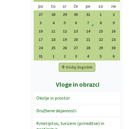
po
to
sr
če
pe
so
ne
27
28
29
30
31
1
2
3
4
5
6
7
8
9
10
11
12
13
14
15
16
17
18
19
20
21
22
23
24
25
26
27
28
29
30
31
1
2
3
4
5
6
Dodaj dogodek
Vloge in obrazci
Okolje in prostor
Družbene dejavnosti
Kmetijstvo, turizem (prireditve) in
gostinstvo