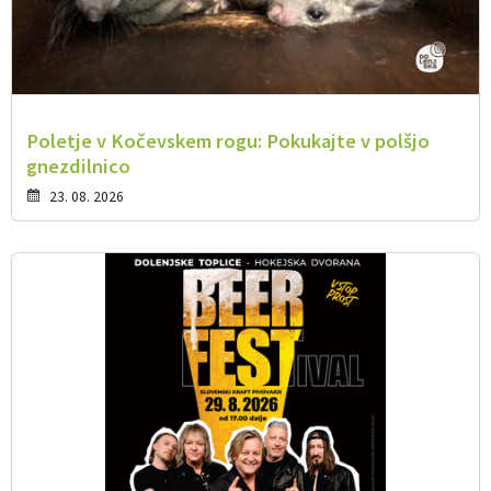
Poletje v Kočevskem rogu: Pokukajte v polšjo
gnezdilnico
23. 08. 2026