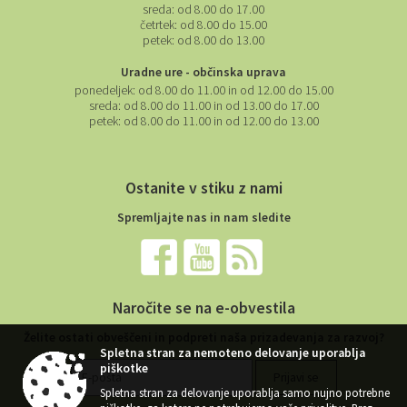
sreda:
od 8.00 do 17.00
četrtek:
od 8.00 do 15.00
petek:
od 8.00 do 13.00
Uradne ure - občinska uprava
ponedeljek:
od 8.00 do 11.00 in od 12.00 do 15.00
sreda:
od 8.00 do 11.00 in od 13.00 do 17.00
petek:
od 8.00 do 11.00 in od 12.00 do 13.00
Ostanite v stiku z nami
Spremljajte nas in nam sledite
Naročite se na e-obvestila
Želite ostati obveščeni in podpreti naša prizadevanja za razvoj?
Spletna stran za nemoteno delovanje uporablja
piškotke
Spletna stran za delovanje uporablja samo nujno potrebne