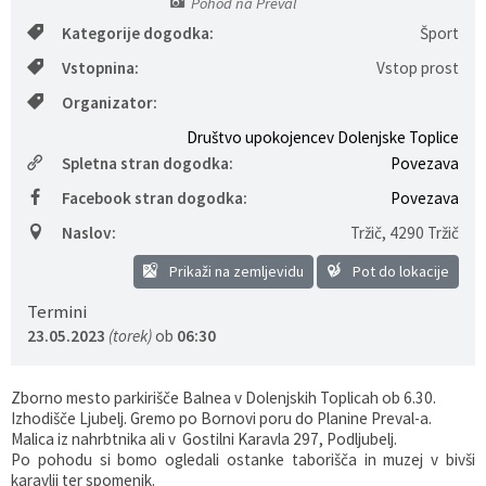
Pohod na Preval
Gospodarstvo
Skupne službe
Predpisi in odloki
Folklorna skupina DPŽ Dolenjske Toplice
Kategorije dogodka:
Šport
Vstopnina:
Vstop prost
Pokopališča
Proračun občine
Organizator:
Društvo upokojencev Dolenjske Toplice
Varstvo osebnih podatkov
Vrelec
Spletna stran dogodka:
Povezava
Katalog informacij javnega značaja
Lokalne volitve
Facebook stran dogodka:
Povezava
Naslov:
Tržič
,
4290 Tržič
Fotogalerija
Prostorski akti
Prikaži na zemljevidu
Pot do lokacije
Vizitka občine
Termini
23.05.2023
(torek)
ob
06:30
Zborno mesto parkirišče Balnea v Dolenjskih Toplicah ob 6.30.
Izhodišče Ljubelj. Gremo po Bornovi poru do Planine Preval-a.
Malica iz nahrbtnika ali v Gostilni Karavla 297, Podljubelj.
Po pohodu si bomo ogledali ostanke taborišča in muzej v bivši
karavlji ter spomenik.