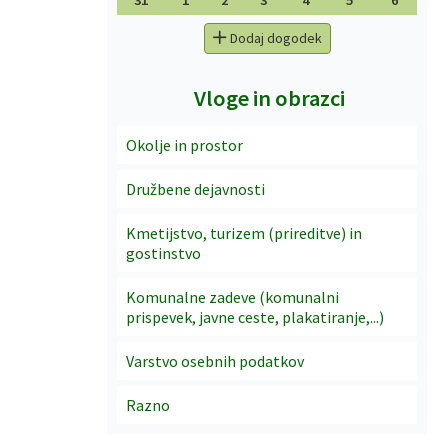
31
1
2
3
4
5
6
Dodaj dogodek
Vloge in obrazci
Okolje in prostor
Družbene dejavnosti
Kmetijstvo, turizem (prireditve) in
gostinstvo
Komunalne zadeve (komunalni
prispevek, javne ceste, plakatiranje,...)
Varstvo osebnih podatkov
Razno