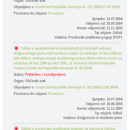
Organ: Občinski svet
Objavljeno v:
Uradni list Republike Slovenije št. 101/2004 (17.09.2004)
Povezava do objave:
Povezava
Sprejeto: 15.07.2004
Veljavno od: 25.09.2004
Konec veljavnosti: 11.11.2009
Tip objave: Odlok
Vsebina: Prostorski ureditveni pogoji (PUP)
Odlok o spremembah in dopolnitvah prostorskih sestavin
dolgoročnega plana Občine Novo mesto za obdobje od leta 1986 do
leta 2000 in srednjeročnega družbenega plana Občine Novo mesto za
obdobje od leta 1986 do leta 1990, za območje Občine Dolenjske
Toplice (Uradni list Republike Slovenije št. 89/2004)
Status:
Pretečeno / razveljavljeno
Organ: Občinski svet
Objavljeno v:
Uradni list Republike Slovenije št. 89/2004 (12.08.2004)
Povezava do objave:
Povezava
Sprejeto: 15.07.2004
Veljavno od: 20.08.2004
Konec veljavnosti: 11.11.2009
Tip objave: Odlok
Vsebina: Dolgoročni in družbeni plani
Odlok o prostorsko ureditvenih pogojih za območje Občine