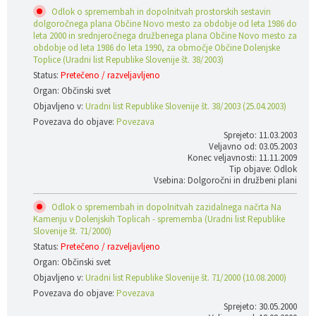
Odlok o spremembah in dopolnitvah prostorskih sestavin
dolgoročnega plana Občine Novo mesto za obdobje od leta 1986 do
leta 2000 in srednjeročnega družbenega plana Občine Novo mesto za
obdobje od leta 1986 do leta 1990, za območje Občine Dolenjske
Toplice (Uradni list Republike Slovenije št. 38/2003)
Status:
Pretečeno / razveljavljeno
Organ: Občinski svet
Objavljeno v:
Uradni list Republike Slovenije št. 38/2003 (25.04.2003)
Povezava do objave:
Povezava
Sprejeto: 11.03.2003
Veljavno od: 03.05.2003
Konec veljavnosti: 11.11.2009
Tip objave: Odlok
Vsebina: Dolgoročni in družbeni plani
Odlok o spremembah in dopolnitvah zazidalnega načrta Na
Kamenju v Dolenjskih Toplicah - sprememba (Uradni list Republike
Slovenije št. 71/2000)
Status:
Pretečeno / razveljavljeno
Organ: Občinski svet
Objavljeno v:
Uradni list Republike Slovenije št. 71/2000 (10.08.2000)
Povezava do objave:
Povezava
Sprejeto: 30.05.2000