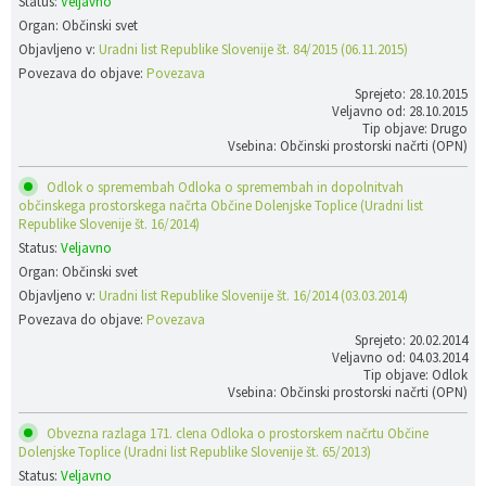
Status:
Veljavno
Organ: Občinski svet
Objavljeno v:
Uradni list Republike Slovenije št. 84/2015 (06.11.2015)
Povezava do objave:
Povezava
Sprejeto: 28.10.2015
Veljavno od: 28.10.2015
Tip objave: Drugo
Vsebina: Občinski prostorski načrti (OPN)
Odlok o spremembah Odloka o spremembah in dopolnitvah
občinskega prostorskega načrta Občine Dolenjske Toplice (Uradni list
Republike Slovenije št. 16/2014)
Status:
Veljavno
Organ: Občinski svet
Objavljeno v:
Uradni list Republike Slovenije št. 16/2014 (03.03.2014)
Povezava do objave:
Povezava
Sprejeto: 20.02.2014
Veljavno od: 04.03.2014
Tip objave: Odlok
Vsebina: Občinski prostorski načrti (OPN)
Obvezna razlaga 171. clena Odloka o prostorskem načrtu Občine
Dolenjske Toplice (Uradni list Republike Slovenije št. 65/2013)
Status:
Veljavno