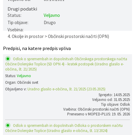
Drugi podatki
Gospodarstvo
Skupne službe
Predpisi in odloki
Folklorna skupina DPŽ Dolenjske Toplice
Status:
Veljavno
Tip objave:
Drugo
Pokopališča
Proračun občine
Vsebina:
4. Okolje in prostor > Občinski prostorski načrti (OPN)
Varstvo osebnih podatkov
Vrelec
Predpisi, na katere predpis vpliva
Katalog informacij javnega značaja
Lokalne volitve
Odlok o spremembah in dopolnitvah Občinskega prostorskega načrta
Občine Dolenjske Toplice (SD OPN 4) - kratek postopek (Uradno glasilo e-
Fotogalerija
Prostorski akti
občina, št. 21/2025)
Status:
Veljavno
Organ: Občinski svet
Vizitka občine
Objavljeno v:
Uradno glasilo e-občina, št. 21/2025 (23.05.2025)
Sprejeto: 14.05.2025
Veljavno od: 31.05.2025
Tip objave: Odlok
Vsebina: Občinski prostorski načrti (OPN)
Preneseno v MOPED-PLUS: 19. 05. 2026
Odlok o spremembah in dopolnitvah Odloka o prostorskem načrtu
Občine Dolenjske Toplice (Uradno glasilo e-občina, št. 13/2024)