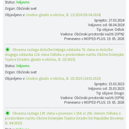
Status:
Veljavno
Organ: Občinski svet
Objavljeno v:
Uradno glasilo e-občina, št. 13/2024 (05.04.2024)
Sprejeto: 27.03.2024
Veljavno od: 06.04.2024
Tip objave: Odlok
Vsebina: Občinski prostorski načrti (OPN)
Preneseno v MOPED-PLUS: 19. 05. 2026
Obvezna razlaga določbe tretjega odstavka 70. clena in določbe
drugega odstavka 124. clena Odloka o prostorskem načrtu Občine Dolenjske
Toplice (Uradno glasilo e-občina, št. 10/2023)
Status:
Veljavno
Organ: Občinski svet
Objavljeno v:
Uradno glasilo e-občina, št. 10/2023 (24.03.2023)
Sprejeto: 15.03.2023
Veljavno od: 25.03.2023
Tip objave: Drugo
Vsebina: Občinski prostorski načrti (OPN)
Preneseno v MOPED-PLUS: 19. 05. 2026
Obvezna razlaga 139. clena v povezavi z 254. in 256. clenom Odloka o
prostorskem načrtu Občine Dolenjske Toplice (Uradni list Republike Slovenije
št. 84/2015)